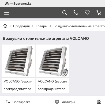
WarmSystems.kz
Продукция
Товары
Воздушно-отопительные агрегат
Воздушно-отопительные агрегаты VOLCANO
VOLCANO (версия
VOLCANO (версия
с
с
электродвигателе
электродвигателе
м AC)
м EC)
Сортировка
0
Фильтры