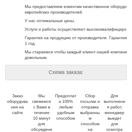
Мы предоставляем клиентам качественное оборудова
европейских производителей.
У нас оптимальные цены.
Услуги и работы осуществляют высококвалифицирова
Гарантия на продукцию от производителя. Гарантия на
1 год.
Мы стараемся чтобы каждый клиент нашей компании 
довольным.
Схема заказа:
Заказ
Мы
Предоплат
Сбор
Для
оборудова
свяжемся
а 100%
посылки и
выполнени
ния на
с Вами в
любым
отправка
я работ,
сайте
течение
удобным
выбранны
менеджер
10 минут
способом
м
выедет
для
способом
для
обсуждени
на
осмотра