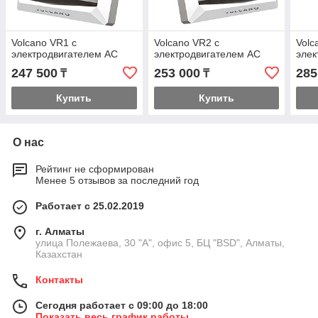
Volcano VR1 с
Volcano VR2 с
Volc
электродвигателем AC
электродвигателем AC
элек
247 500
253 000
285
₸
₸
Купить
Купить
О нас
Рейтинг не сформирован
Менее 5 отзывов за последний год
Работает с 25.02.2019
г. Алматы
улица Полежаева, 30 "А", офис 5, БЦ "BSD", Алматы,
Казахстан
Контакты
Сегодня работает с 09:00 до 18:00
Показать весь график работы