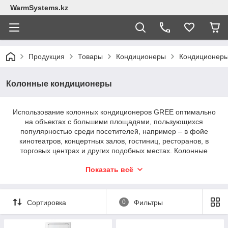
WarmSystems.kz
Продукция
Товары
Кондиционеры
Кондиционер
Колонные кондиционеры
Использование колонных кондиционеров GREE оптимально
на объектах с большими площадями, пользующихся
популярностью среди посетителей, например – в фойе
кинотеатров, концертных залов, гостиниц, ресторанов, в
торговых центрах и других подобных местах. Колонные
кондиционеры GREE – это полупромышленные сплит-
Показать всё
системы с напольным монтажом, способные за короткий
промежуток времени оптимизировать микроклимат в
помещениях с высокими потолками.
Сортировка
0
Фильтры