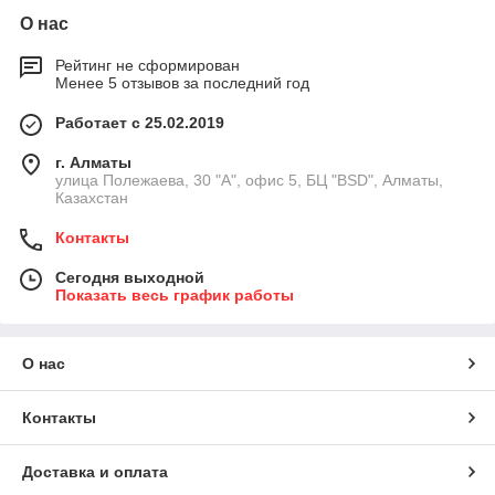
О нас
Современные кондиционеры GREE колонного типа
способны обеспечить мощность охлаждения от 7,05 кВт до
12,4 кВт (типоразмеры 24, 36, 48). Весомым преимуществом
Рейтинг не сформирован
Менее 5 отзывов за последний год
колонных кондиционеров является и экономия
пространства. Такие модели занимают минимум места – их
Работает с 25.02.2019
высота сравнима с человеческим ростом, а выступ от стены
не превышает 300/395 мм.
г. Алматы
улица Полежаева, 30 "А", офис 5, БЦ "BSD", Алматы,
Казахстан
Контакты
Сегодня выходной
Показать весь график работы
О нас
Контакты
Доставка и оплата