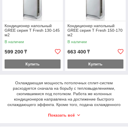
Кондиционер напольный
Кондиционер напольный
GREE серия T Fresh 130-145
GREE серия T Fresh 150-170
м2
м2
В наличии
В наличии
599 200
663 400
₸
₸
Купить
Купить
Охлаждающая мощность потолочных сплит-систем
расходуется сначала на борьбу с тепловыделениями,
скопившимися под потолком. Работа же колонных
кондиционеров направлена на достижение быстрого
охлаждающего эффекта. Кроме того, подача охлажденного
воздуха ведется на уровне человеческого роста, что важно,
Показать всё
когда концентрация людей в зале очень высока. При
необходимости, посредством жалюзи можно направить
воздух в нужную сторону.