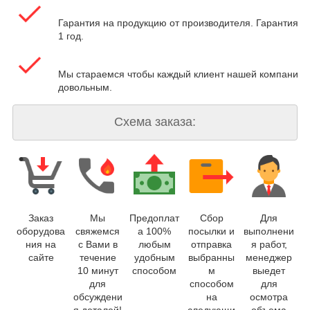
Гарантия на продукцию от производителя. Гарантия на
1 год.
Мы стараемся чтобы каждый клиент нашей компании 
довольным.
Схема заказа:
Заказ
Мы
Предоплат
Сбор
Для
оборудова
свяжемся
а 100%
посылки и
выполнени
ния на
с Вами в
любым
отправка
я работ,
сайте
течение
удобным
выбранны
менеджер
10 минут
способом
м
выедет
для
способом
для
обсуждени
на
осмотра