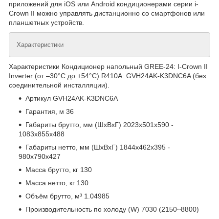
приложений для iOS или Android кондиционерами серии i-
Crown II можно управлять дистанционно со смартфонов или
планшетных устройств.
Характеристики
Характеристики Кондиционер напольный GREE-24: I-Crown II
Inverter (от –30°С до +54°С) R410A: GVH24AK-K3DNC6A (без
соединительной инсталляции).
Артикул GVH24AK-K3DNC6A
Гарантия, м 36
Габариты брутто, мм (ШxВxГ) 2023х501х590 -
1083х855х488
Габариты нетто, мм (ШxВxГ) 1844х462х395 -
980х790х427
Масса брутто, кг 130
Масса нетто, кг 130
Объём брутто, м³ 1.04985
Производительность по холоду (W) 7030 (2150~8800)