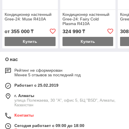
Кондиционер настенный
Кондиционер настенный
Кон
Gree-24: Muse R410A
Gree-24: Fairy Cold
Gree
Plasma R410A
355 000
324 990
308
от
₸
₸
Купить
Купить
О нас
Рейтинг не сформирован
Менее 5 отзывов за последний год
Работает с 25.02.2019
г. Алматы
улица Полежаева, 30 "А", офис 5, БЦ "BSD", Алматы,
Казахстан
Контакты
Сегодня работает с 09:00 до 18:00