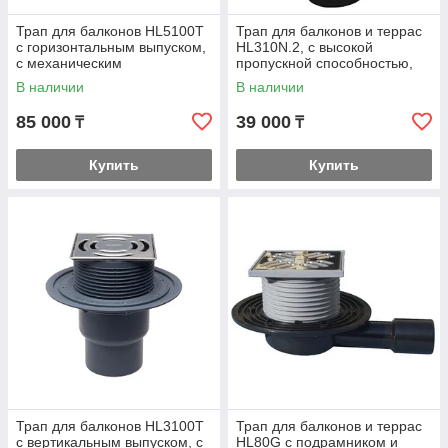
Трап для балконов HL5100T
Трап для балконов и террас
с горизонтальным выпуском,
HL310N.2, с высокой
с механическим
пропускной способностью,
незамерзающим
DN50/75/110,
В наличии
В наличии
запахозапирающим
устройством
85 000
39 000
₸
₸
Купить
Купить
Трап для балконов HL3100T
Трап для балконов и террас
с вертикальным выпуском, с
HL80G с подрамником и