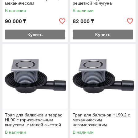
механическим
решеткой из чугуна
незамерзающим
В наличии
В наличии
запахозапирающим
устройством
90 000
82 000
₸
₸
Купить
Купить
Трап для балконов и террас
Трап для балконов HL90.2 с
HL90 с горизонтальным
механическим
выпуском, с малой высотой
незамерзающим
корпуса 57 мм
запахозапирающим
В наличии
В наличии
устройством