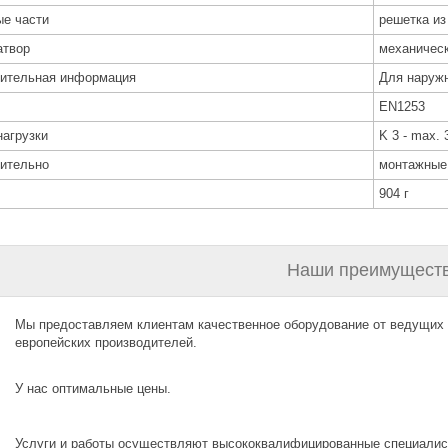
е части
решетка из
атвор
механичес
ительная информация
Для наруж
EN1253
нагрузки
K 3 - max. 
ительно
монтажные
904 г
Наши преимуществ
Мы предоставляем клиентам качественное оборудование от ведущих
европейских производителей.
У нас оптимальные цены.
Услуги и работы осуществляют высококвалифицированные специалис