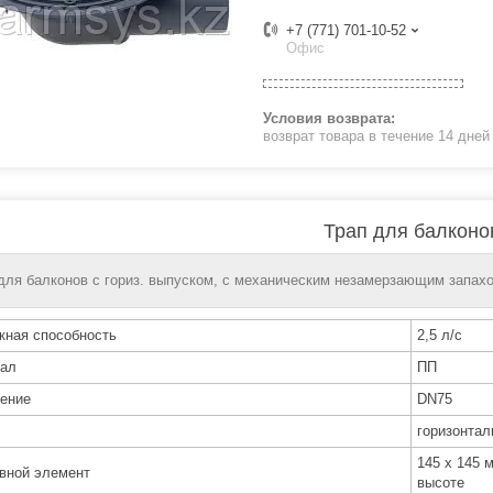
+7 (771) 701-10-52
Офис
возврат товара в течение 14 дне
Трап для балконо
для балконов с гориз. выпуском, с механическим незамерзающим запа
кная способность
2,5 л/с
ал
ПП
ение
DN75
горизонтал
145 х 145 
вной элемент
высоте