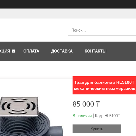
КЦИЯ
ОПЛАТА
ДОСТАВКА
КОНТАКТЫ
Трап для балконов HL5100T
механическим незамерзающ
85 000 ₸
В наличии
Код:
HL5100T
Купить