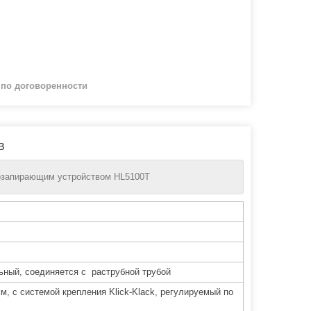
й
по договоренности
в
хозапирающим устройством HL5100T
ьный, соединяется с раструбной трубой
мм, с системой крепления Klick-Klack, регулируемый по