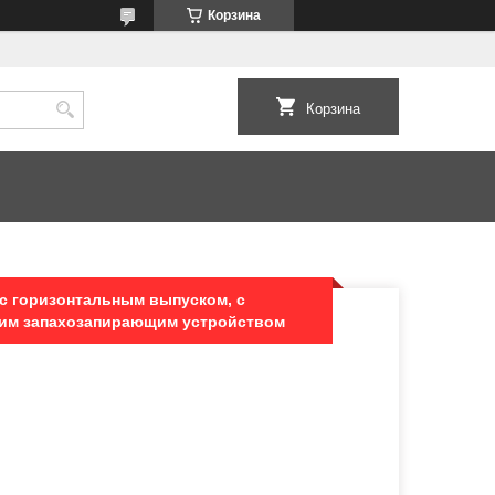
Корзина
Корзина
 с горизонтальным выпуском, с
им запахозапирающим устройством