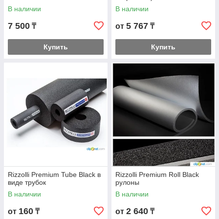
В наличии
В наличии
7 500
5 767
₸
от
₸
Купить
Купить
Rizzolli Premium Tube Black в
Rizzolli Premium Roll Black
виде трубок
рулоны
В наличии
В наличии
160
2 640
от
₸
от
₸