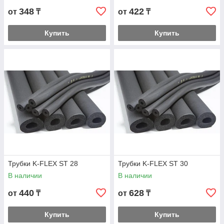
348
422
от
₸
от
₸
Купить
Купить
Трубки K-FLEX ST 28
Трубки K-FLEX ST 30
В наличии
В наличии
440
628
от
₸
от
₸
Купить
Купить