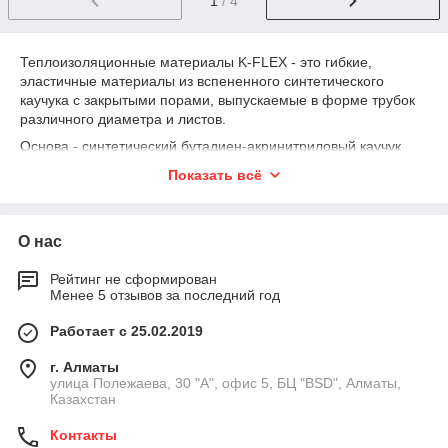
1
/ 4
Теплоизоляционные материалы K-FLEX - это гибкие,
эластичные материалы из вспененного синтетического
каучука с закрытыми порами, выпускаемые в форме трубок
различного диаметра и листов.
Основа - синтетический бутадиен-акринитриловый каучук
придает им высокую эластичность и делает возможным
Показать всё
применение в самых различных сферах.
Изначально заложенные свойства гарантируют материалам
K-FLEX длительный срок службы и неизменность
О нас
технических характеристик с течением времени.
Рейтинг не сформирован
Эти материалы обладают:
Менее 5 отзывов за последний год
• превосходной паро и водонепроницаемостью;
Работает с 25.02.2019
• эластичностью в широком диапазоне температур;
• низкой теплопроводностью;
г. Алматы
• способностью к само затуханию при пожаре;
улица Полежаева, 30 "А", офис 5, БЦ "BSD", Алматы,
• высокой стойкостью к микроорганизмам, плесени,
Казахстан
атмосферным воздействиям.
Контакты