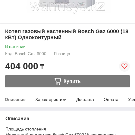
Котел газовый настенный Bosch Gaz 6000 (18
кВт) Одноконтурный
В наличии
Код: Bosch Gaz 6000
Розница
404 000
₸
Купить
Описание
Характеристики
Доставка
Оплата
Усл
Описание
Площадь отопления
Модельный ряд котлов Bosch Gaz 6000 W представлен