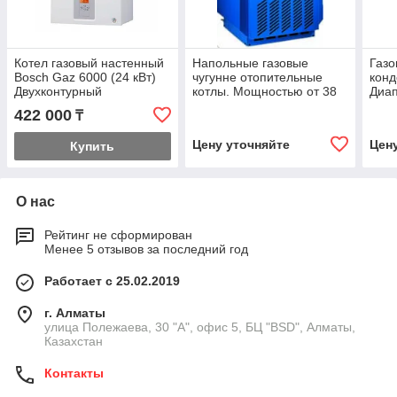
Котел газовый настенный
Напольные газовые
Газ
Bosch Gaz 6000 (24 кВт)
чугунне отопительные
конд
Двухконтурный
котлы. Мощностью от 38
Диап
до 55 кВт.
до 3
422 000
₸
Цену уточняйте
Цен
Купить
О нас
Рейтинг не сформирован
Менее 5 отзывов за последний год
Работает с 25.02.2019
г. Алматы
улица Полежаева, 30 "А", офис 5, БЦ "BSD", Алматы,
Казахстан
Контакты