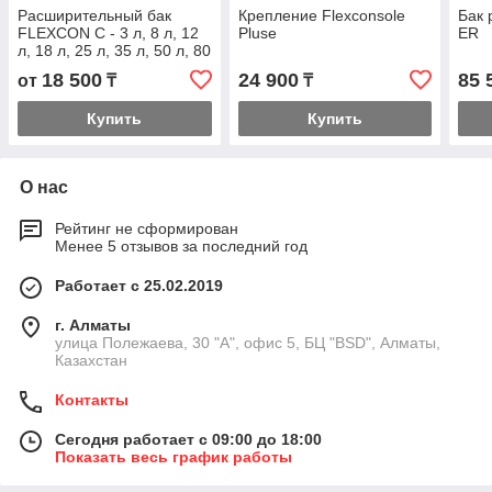
Расширительный бак
Крепление Flexconsole
Бак 
FLEXCON C - 3 л, 8 л, 12
Pluse
ER
л, 18 л, 25 л, 35 л, 50 л, 80
л,
18 500
24 900
85 
от
₸
₸
Купить
Купить
О нас
Рейтинг не сформирован
Менее 5 отзывов за последний год
Работает с 25.02.2019
г. Алматы
улица Полежаева, 30 "А", офис 5, БЦ "BSD", Алматы,
Казахстан
Контакты
Сегодня работает с 09:00 до 18:00
Показать весь график работы