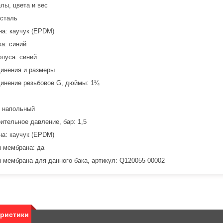
лы, цвета и вес
 сталь
а: каучук (EPDM)
ка: синий
рпуса: синий
инения и размеры
инение резьбовое G, дюймы: 1¼
 напольный
ительное давление, бар: 1,5
а: каучук (EPDM)
 мембрана: да
 мембрана для данного бака, артикул: Q120055 00002
еристики