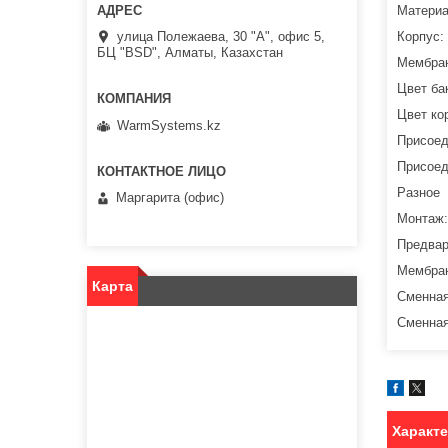
Материа
улица Полежаева, 30 "А", офис 5,
Корпус:
БЦ "BSD", Алматы, Казахстан
Мембран
Цвет ба
Цвет ко
WarmSystems.kz
Присоед
Присоед
Разное
Маргарита (офис)
Монтаж:
Предвар
Мембран
Карта
Сменная
Сменная
Характ