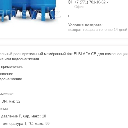
+7 (771) 701-10-52
Офис
возврат товара в течение 14 дне
альный расширительный мембранный бак ELBI AFV-CE для компенсации 
ия или водоснабжения.
 применения:
опление
доснабжение
ические
 DN, мм: 32
ения
 давление P, бар, макс: 10
 температура T, °C, макс: 99