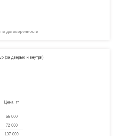
й
по договоренности
р (за дверью и внутри),
Цена, тг
66 000
72 000
107 000