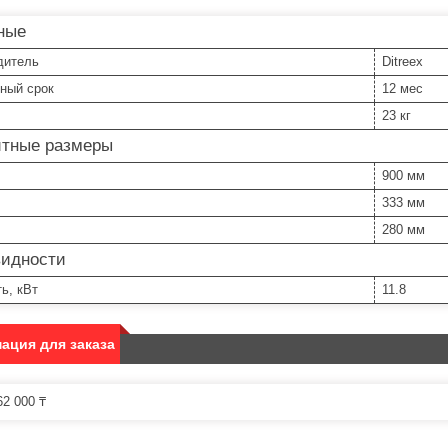
ные
дитель
Ditreex
ный срок
12 мес
23 кг
итные размеры
900 мм
333 мм
280 мм
видности
ь, кВт
11.8
ация для заказа
2 000 ₸