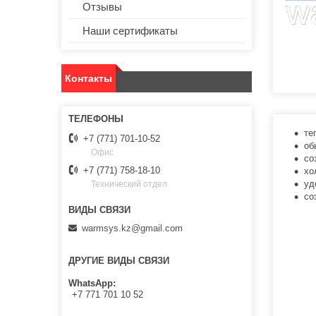
Отзывы
Наши сертификаты
Контакты
те
+7 (771) 701-10-52
об
Офис
со
+7 (771) 758-18-10
хо
уд
Технический отдел
со
warmsys.kz@gmail.com
ДРУГИЕ ВИДЫ СВЯЗИ
WhatsApp
+7 771 701 10 52