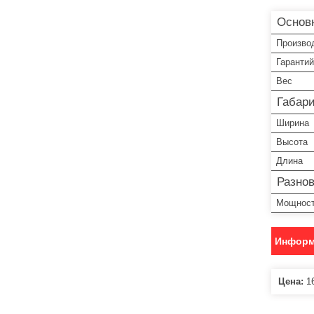
Основ
Произво
Гарантий
Вес
Габар
Ширина
Высота
Длина
Разно
Мощност
Информ
Цена:
16