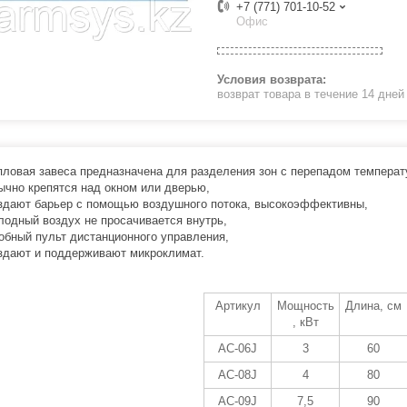
+7 (771) 701-10-52
Офис
возврат товара в течение 14 дне
пловая завеса предназначена для разделения зон с перепадом температу
ычно крепятся над окном или дверью,
здают барьер с помощью воздушного потока, высокоэффективны,
лодный воздух не просачивается внутрь,
обный пульт дистанционного управления,
здают и поддерживают микроклимат.
Артикул
Мощность
Длина, см
, кВт
AC-06J
3
60
AC-08J
4
80
AC-09J
7,5
90