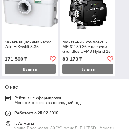
Канализационный насос
Монтажный комплект S 1"
Wilo HiSewlift 3-35
ME 61130.36 с насосом
Grundfos UPM3 Hybrid 25-
70
171 500
83 173
₸
₸
Купить
Купить
О нас
Рейтинг не сформирован
Менее 5 отзывов за последний год
Работает с 25.02.2019
г. Алматы
улица Полежаева, 30 "А", офис 5, БЦ "BSD", Алматы,