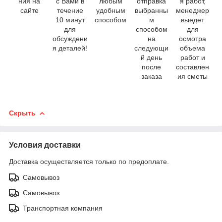
ния на
с Вами в
любым
отправка
я работ,
сайте
течение
удобным
выбранны
менеджер
10 минут
способом
м
выедет
для
способом
для
обсуждени
на
осмотра
я деталей!
следующи
объема
й день
работ и
после
составлен
заказа
ия сметы
Скрыть
Условия доставки
Доставка осуществляется только по предоплате.
Самовывоз
Самовывоз
Транспортная компания