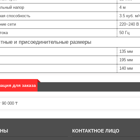
льный напор
4 м
ная способность
3.5 куб. м/
ние сети
220~240 В
тока
50 Гц
итные и присоединительные размеры
135 мм
195 мм
140 мм
ация для заказа
 90 000 ₸