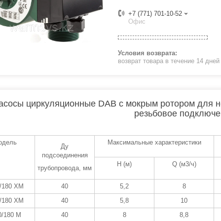
+7 (771) 701-10-52
Офис
возврат товара в течение 14 дне
асосы циркуляционные DAB с мокрым ротором для не
резьбовое подключе
одель
Максимальные характеристики
Ду
подсоединения
Н (м)
Q (м3/ч)
трубопровода, мм
/180 XM
40
5,2
8
/180 XM
40
5,8
10
0/180 M
40
8
8,8