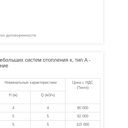
й
по договоренности
больших систем отопления к, тип A -
ние
Номинальные характеристики
Цена с НДС
(Тенге)
Н (м)
Q (м3/ч)
4
4
80 000
5
5
92 000
5
5
115 000