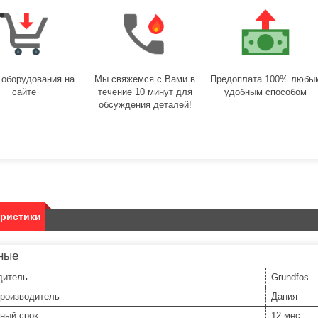
 оборудования на
Мы свяжемся с Вами в
Предоплата 100% любы
сайте
течение 10 минут для
удобным способом
обсуждения деталей!
еристики
ные
дитель
Grundfos
производитель
Дания
ный срок
12 мес