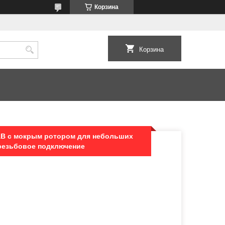
Корзина
Корзина
B с мокрым ротором для небольших
- резьбовое подключение