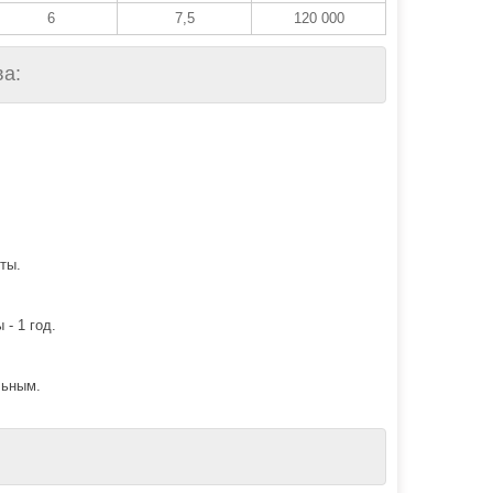
6
7,5
120 000
а:
ты.
 - 1 год.
льным.