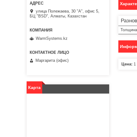
Характ
улица Полежаева, 30 "А", офис 5,
БЦ "BSD", Алматы, Казахстан
Разно
Толщина
WarmSystems.kz
Информ
Маргарита (офис)
Цена:
1 
Карта