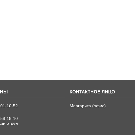
701-10-52
Маргарита (офис)
758-18-10
кий отдел