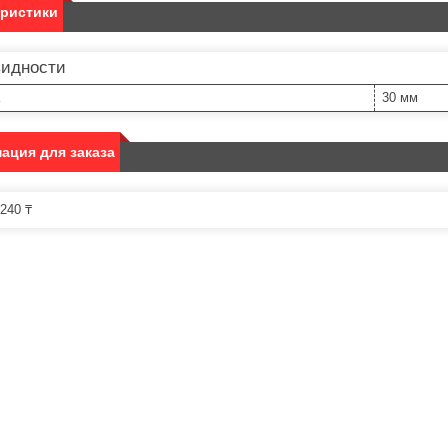
еристики
видности
30 мм
ация для заказа
240 ₸