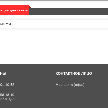
ация для заказа
610 ₸/м
701-10-52
Маргарита (офис)
758-18-10
кий отдел