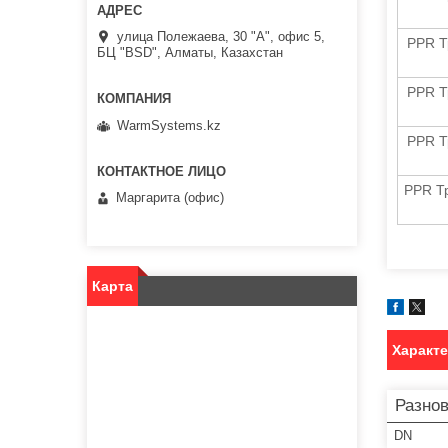
улица Полежаева, 30 "А", офис 5,
PPR Т
БЦ "BSD", Алматы, Казахстан
PPR Т
WarmSystems.kz
PPR Т
PPR Т
Маргарита (офис)
Карта
Характ
Разно
DN