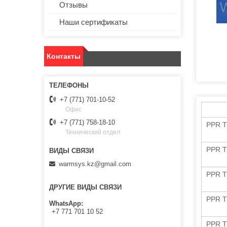
Отзывы
Наши сертификаты
Контакты
+7 (771) 701-10-52
Офис
+7 (771) 758-18-10
PPR Т
Технический отдел
PPR Т
warmsys.kz@gmail.com
PPR Т
ДРУГИЕ ВИДЫ СВЯЗИ
PPR Т
WhatsApp
+7 771 701 10 52
PPR Т