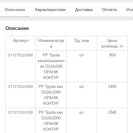
Описание
Характеристики
Доставка
Оплата
Усл
Описание
Артикул
Номенклатур
Ед. изм
Цена
а
розница, тг
PP Труба
шт
950
077270110300
канализационн
ая D110х500
ОРАНЖ
КОНТУР
PP Труба кан.
шт
1495
077270110500
D110х1000
ОРАНЖ
КОНТУР
PP Труба кан.
шт
2340
077270110700
D110х2000
ОРАНЖ
КОНТУР