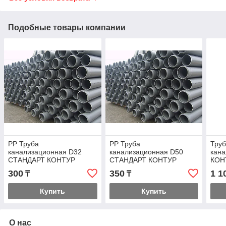
Подобные товары компании
PP Труба
PP Труба
Тру
канализационная D32
канализационная D50
кана
СТАНДАРТ КОНТУР
СТАНДАРТ КОНТУР
КОН
300
350
1 1
₸
₸
Купить
Купить
О нас