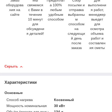
Заказ
Мы
Предоплат
Сбор
Для
оборудова
свяжемся
а 100%
посылки и
выполнени
ния на
с Вами в
любым
отправка
я работ,
сайте
течение
удобным
выбранны
менеджер
10 минут
способом
м
выедет
для
способом
для
обсуждени
на
осмотра
я деталей!
следующи
объема
й день
работ и
после
составлен
заказа
ия сметы
Скрыть
Характеристики
Основные
Способ нагрева
Косвенный
Мощность номинальная
30 кВт
Объём ёмкости для воды
134 л