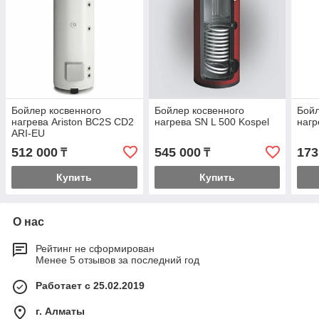
Бойлер косвенного
Бойлер косвенного
Бойл
нагрева Ariston BC2S CD2
нагрева SN L 500 Kospel
нагр
ARI-EU
512 000
545 000
173
₸
₸
Купить
Купить
О нас
Рейтинг не сформирован
Менее 5 отзывов за последний год
Работает с 25.02.2019
г. Алматы