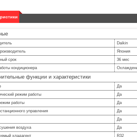
еристики
ные
дитель
Daikin
производитель
Япония
ный срок
36 мес
аботы кондиционера
Охлаждени
нительные функции и характеристики
р
Да
ический режим работы
Да
режим работы
Да
истанционного управления
Да
Да
сушения воздуха
Да
уемый хладагент
R32