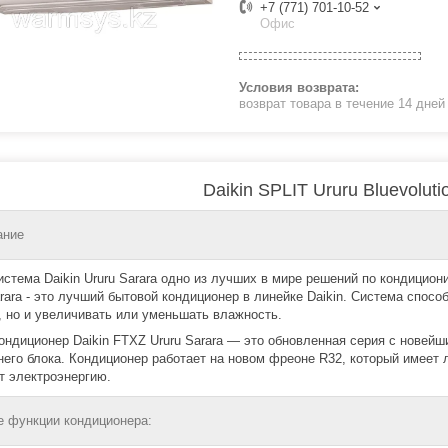
+7 (771) 701-10-52
Офис
возврат товара в течение 14 дне
Daikin SPLIT Ururu Bluevoluti
ание
истема Daikin Ururu Sarara одно из лучших в мире решений по кондицио
arara - это лучший бытовой кондиционер в линейке Daikin. Система спос
, но и увеличивать или уменьшать влажность.
ондиционер Daikin FTXZ Ururu Sarara — это обновленная серия с нове
него блока. Кондиционер работает на новом фреоне R32, который имеет
т электроэнергию.
 функции кондиционера: