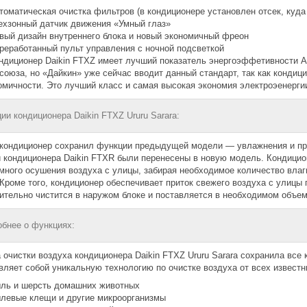
томатическая очистка фильтров (в кондиционере установлен отсек, куда
ехзонный датчик движения «Умный глаз»
вый дизайн внутреннего блока и новый экономичный фреон
реработанный пульт управления с ночной подсветкой
ндиционер Daikin FTXZ имеет лучший показатель энергоэффетивности A
союза, но «Дайкин» уже сейчас вводит данный стандарт, так как конди
омичности. Это лучший класс и самая высокая экономия электроэенeргии
ии кондиционера Daikin FTXZ Ururu Sarara:
кондиционер сохранил функции предыдущей модели — увлажнения и при
 кондиционера Daikin FTXR были перенесены в новую модель. Кондици
много осушения воздуха с улицы, забирая необходимое количество влаг
 Кроме того, кондиционер обеспечивает приток свежего воздуха с улиц
ительно чистится в наружом блоке и поставляется в необходимом объем
бнее о функциях:
 очистки воздуха кондиционера Daikin FTXZ Ururu Sarara сохранила вс
вляет собой уникальную технологию по очистке воздуха от всех известн
ль и шерсть домашних животных
левые клещи и другие микроорганизмы