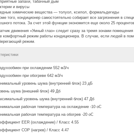
приятные запахи, табачный дым
ктерии и вирусы
едные химические вещества — толуол, ксилол, формальдегиды
оме того, кондиционер самостоятельно собирает все загрязнения в спе
ушного потока. За счет этой функции экономится еще около 25 проценто
атчик движения «Умный глаз» следит сразу за тремя зонами помещения
е комфортный режим работы кондиционера. В случае, если людей в поме
берегающий режим.
теристики
здухообмен при охлаждении 552 м3/ч
здухообмен при обогреве 642 м3/ч
нимальный уровень шума (внутренний блок) 23 дБ
овень шума (внешний блок) 49 Дб
ксимальный уровень шума (внутренний блок) 47 Дб
нимальная рабочая температура на охлаждение -10 oC
нимальная рабочая температура на обогрев -20 oC
эффициент EER (охлаждение) / Класс 4.55
эффициент COP (нагрев) / Класс 4.47