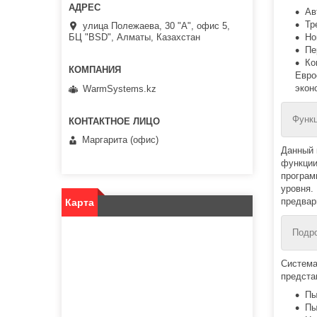
Ав
Тр
улица Полежаева, 30 "А", офис 5,
Но
БЦ "BSD", Алматы, Казахстан
Пе
Ко
Евро
экон
WarmSystems.kz
Функц
Маргарита (офис)
Данный 
функции
програм
уровня.
предвар
Карта
Подро
Система
предста
Пы
Пы