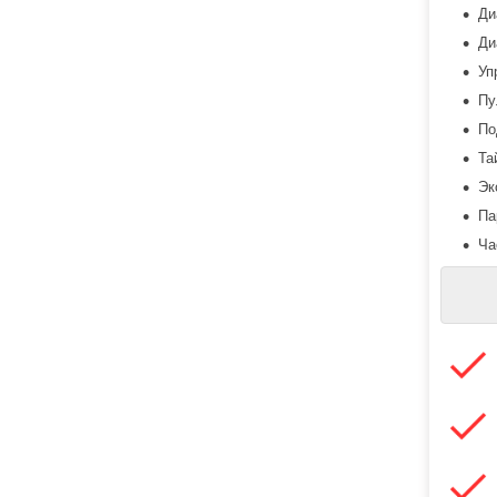
Ди
Ди
У
Пу
По
Та
Эк
П
Ча