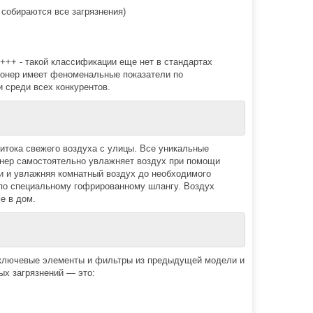
 собираются все загрязнения)
+++ - такой классификации еще нет в стандартах
ционер имеет феноменальные показатели по
 среди всех конкурентов.
тока свежего воздуха с улицы. Все уникальные
онер самостоятельно увлажняет воздух при помощи
и и увлажняя комнатный воздух до необходимого
ы по специальному гофрированному шлангу. Воздух
е в дом.
е ключевые элементы и фильтры из предыдущей модели и
ых загрязнений — это: