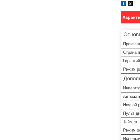
Характ
Основ
Произво
Страна 
Гарантий
Режим р
Допол
Инверто
Автомат
Ночной 
Пульт д
Таймер
Режим о
Использ