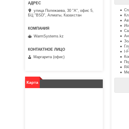
Сп
улица Полежаева, 30 "А", офис 5,
Кл
БЦ "BSD", Алматы, Казахстан
Ав
Ио
Са
Ан
WarmSystems.kz
Зо
Гл
I-F
Ко
Маргарита (офис)
По
R4
Ме
Карта