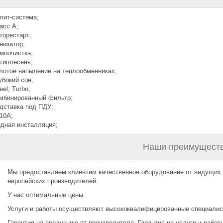
лит-система;
асс А;
торестарт;
низатор;
моочистка;
типлесень;
лотое напыление на теплообменниках;
убокий сон;
eel; Turbo;
мбинированный фильтр;
дставка под ПДУ;
10A;
дная инсталляция;
Наши преимуществ
Мы предоставляем клиентам качественное оборудование от ведущих
европейских производителей.
У нас оптимальные цены.
Услуги и работы осуществляют высококвалифицированные специалис
Гарантия на продукцию от производителя. Гарантия на услуги и работы