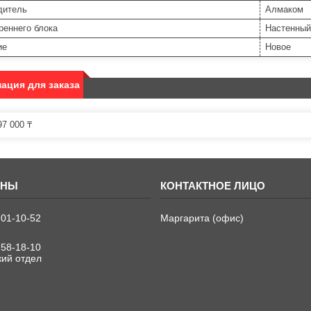
дитель
Алмаком
реннего блока
Настенный
ие
Новое
ация для заказа
7 000 ₸
701-10-52
Маргарита (офис)
758-18-10
кий отдел