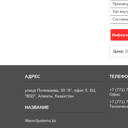
Произво
Тип внут
Состоян
Информ
Цена:
19
+7 (771) 
улица Полежаева, 30 "А", офис 5, БЦ
Офис
"BSD", Алматы, Казахстан
+7 (771) 
Техничес
WarmSystems.kz