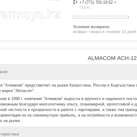
+7 (771) 701-10-52
Офис
возврат товара в течение 14 дне
ALMACOM ACH-1
ние:
я "Алмаком" представляет на рынке Казахстана, России и Кыргызстана
й марки "Almacom".
ная в 1990 г. компания "Алмаком" выросла в крупного и надежного пост
озможным благодаря многолетнему опыту, планомерной, кропотливой и д
ной честности и прозрачности в работе с партнерами, а также тем при
 ориентации не на сиюминутную прибыль, а на потребности и возможнос
ю на рынке.
теристики: