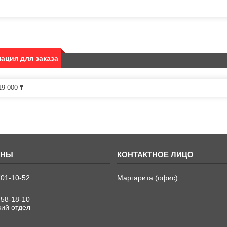
ация для заказа
9 000 ₸
701-10-52
Маргарита (офис)
758-18-10
кий отдел