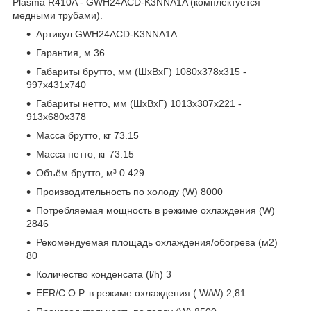
Plasma R410A - GWH24ACD-K3NNA1A (комплектуется
медными трубами).
Артикул GWH24ACD-K3NNA1A
Гарантия, м 36
Габариты брутто, мм (ШxВxГ) 1080х378х315 -
997х431х740
Габариты нетто, мм (ШxВxГ) 1013х307х221 -
913х680х378
Масса брутто, кг 73.15
Масса нетто, кг 73.15
Объём брутто, м³ 0.429
Производительность по холоду (W) 8000
Потребляемая мощность в режиме охлаждения (W)
2846
Рекомендуемая площадь охлаждения/обогрева (м2)
80
Количество конденсата (l/h) 3
EER/C.O.P. в режиме охлаждения ( W/W) 2,81