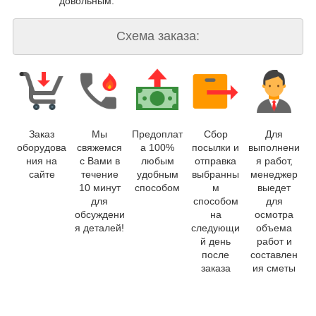
довольным.
Схема заказа:
Заказ
Мы
Предоплат
Сбор
Для
оборудова
свяжемся
а 100%
посылки и
выполнени
ния на
с Вами в
любым
отправка
я работ,
сайте
течение
удобным
выбранны
менеджер
10 минут
способом
м
выедет
для
способом
для
обсуждени
на
осмотра
я деталей!
следующи
объема
й день
работ и
после
составлен
заказа
ия сметы