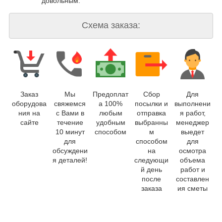
довольным.
Схема заказа:
Заказ
Мы
Предоплат
Сбор
Для
оборудова
свяжемся
а 100%
посылки и
выполнени
ния на
с Вами в
любым
отправка
я работ,
сайте
течение
удобным
выбранны
менеджер
10 минут
способом
м
выедет
для
способом
для
обсуждени
на
осмотра
я деталей!
следующи
объема
й день
работ и
после
составлен
заказа
ия сметы