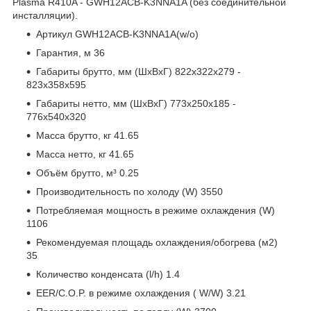
Plasma R410A - GWH12ACB-K3NNA1A (без соединительной
инсталляции).
Артикул GWH12ACB-K3NNA1A(w/o)
Гарантия, м 36
Габариты брутто, мм (ШxВxГ) 822х322х279 -
823х358х595
Габариты нетто, мм (ШxВxГ) 773х250х185 -
776х540х320
Масса брутто, кг 41.65
Масса нетто, кг 41.65
Объём брутто, м³ 0.25
Производительность по холоду (W) 3550
Потребляемая мощность в режиме охлаждения (W)
1106
Рекомендуемая площадь охлаждения/обогрева (м2)
35
Количество конденсата (l/h) 1.4
EER/C.O.P. в режиме охлаждения ( W/W) 3.21