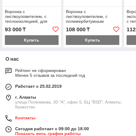
Воронка с
Воронка с
Воро
листвоуловителем, с
листвоуловителем, с
эксп
теплоизоляцией, для
полимербитумным
с те
FPO-мембран, с
полотном Ø500 мм, с
пол
93 000
108 000
112
₸
₸
горизонтальным выпуском
горизонтальным выпуском
пол
HL64F
HL64H
вер
Купить
Купить
О нас
Рейтинг не сформирован
Менее 5 отзывов за последний год
Работает с 25.02.2019
г. Алматы
улица Полежаева, 30 "А", офис 5, БЦ "BSD", Алматы,
Казахстан
Контакты
Сегодня работает с 09:00 до 18:00
Показать весь график работы