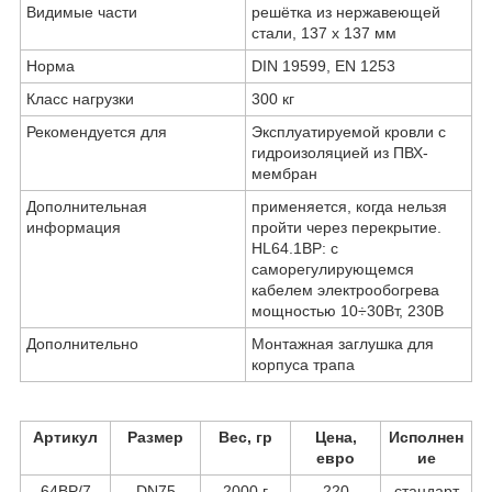
Видимые части
решётка из нержавеющей
стали, 137 x 137 мм
Норма
DIN 19599, EN 1253
Класс нагрузки
300 кг
Рекомендуется для
Эксплуатируемой кровли с
гидроизоляцией из ПВХ-
мембран
Дополнительная
применяется, когда нельзя
информация
пройти через перекрытие.
HL64.1BP: с
саморегулирующемся
кабелем электрообогрева
мощностью 10÷30Вт, 230В
Дополнительно
Монтажная заглушка для
корпуса трапа
Артикул
Размер
Вес, гр
Цена,
Исполнен
евро
ие
64BP/7
DN75
2000 г
220
стандарт