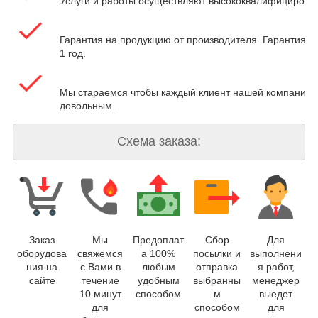
Услуги и работы осуществляют высококвалифицирова
Гарантия на продукцию от производителя. Гарантия на
1 год.
Мы стараемся чтобы каждый клиент нашей компании 
довольным.
Схема заказа:
Заказ
Мы
Предоплат
Сбор
Для
оборудова
свяжемся
а 100%
посылки и
выполнени
ния на
с Вами в
любым
отправка
я работ,
сайте
течение
удобным
выбранны
менеджер
10 минут
способом
м
выедет
для
способом
для