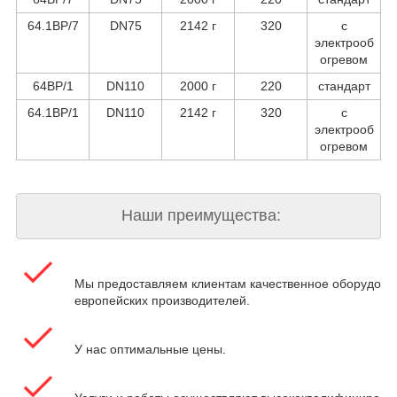
64.1BP/7
DN75
2142 г
320
с
электрооб
огревом
64BP/1
DN110
2000 г
220
стандарт
64.1BP/1
DN110
2142 г
320
с
электрооб
огревом
Наши преимущества:
Мы предоставляем клиентам качественное оборудова
европейских производителей.
У нас оптимальные цены.