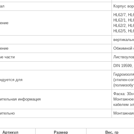
ал
Корпус вор
HL62/7, HL
HL62/1, HL
ение
HL62/2, HL
HL62/5, HL
вертикаль
ение
Обжимной 
е части
Листвоуло
DIN 19599,
Гидроизол
ндуется для
(этилен-со
(полиизобут
Фаска: 30х
ительная информация
Монтажное
кабелем эл
ительно
Монтажная 
Артикул
Размер
Вес, гр