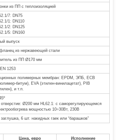
онки из ПП с теплоизоляцией
62.1/7: DN75
62.1/1: DN110
62.1/2: DN125
62.1/5: DN160
ный выпуск
фланец из нержавеющей стали
витель из ПП Ø170 мм
 EN 1253
яционных полимерных мембран: EPDM, ЭПБ, ECB
полимер-битум), EVA (этилен-винилацетат), PIB
илен), и т.п.
45º
 отверстие: Ø200 мм HL62.1: с саморегулирующемся
ектрообогрева мощностью 10÷30Вт, 230В
заглушка, 6 шт. накидных гаек или “барашков”
Цена, евро
Исполнение