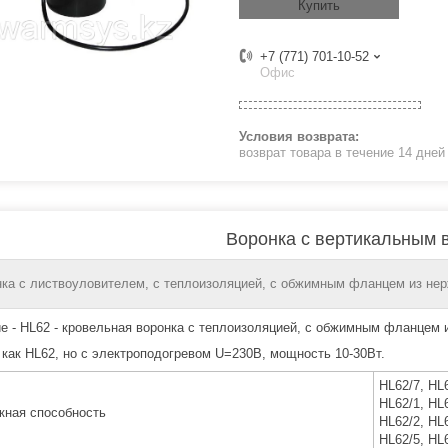
Купить
+7 (771) 701-10-52
Офис
возврат товара в течение 14 дне
Воронка с вертикальным 
ка с листвоуловителем, с теплоизоляцией, с обжимным фланцем из не
е - HL62 - кровельная воронка с теплоизоляцией, с обжимным фланцем
- как HL62, но с электроподогревом U=230В, мощность 10-30Вт.
HL62/7, HL6
HL62/1, HL6
кная способность
HL62/2, HL6
HL62/5, HL6