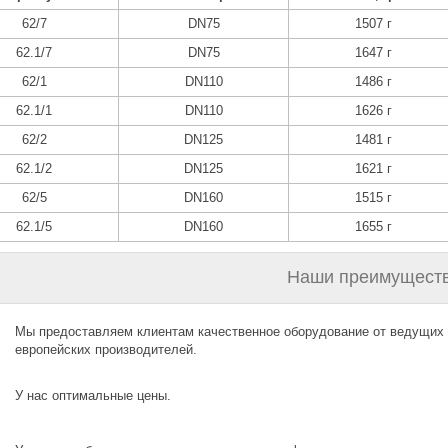
62/7
DN75
1507 г
62.1/7
DN75
1647 г
62/1
DN110
1486 г
62.1/1
DN110
1626 г
62/2
DN125
1481 г
62.1/2
DN125
1621 г
62/5
DN160
1515 г
62.1/5
DN160
1655 г
Наши преимуществ
Мы предоставляем клиентам качественное оборудование от ведущих
европейских производителей.
У нас оптимальные цены.