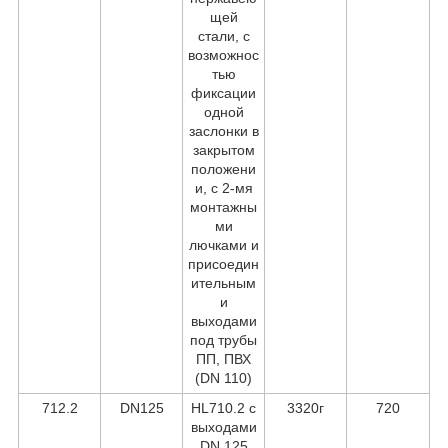
щей
стали, с
возможнос
тью
фиксации
одной
заслонки в
закрытом
положени
и, с 2-мя
монтажны
ми
лючками и
присоедин
ительным
и
выходами
под трубы
ПП, ПВХ
(DN 110)
712.2
DN125
HL710.2 с
3320г
720
выходами
DN 125