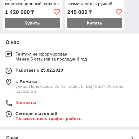
канализационный затвор с
возможностью ручной
электроприводом
фиксации заслонки в
1 420 000
245 000
₸
₸
HL710.2EPC
закрытом положении
Купить
Купить
О нас
Рейтинг не сформирован
Менее 5 отзывов за последний год
Работает с 25.02.2019
г. Алматы
улица Полежаева, 30 "А", офис 5, БЦ "BSD", Алматы,
Казахстан
Контакты
Сегодня выходной
Показать весь график работы
О нас