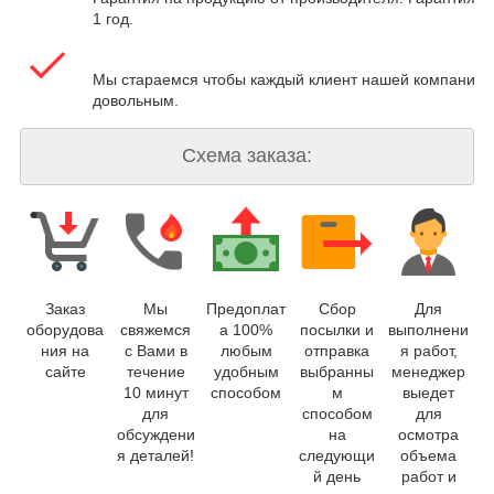
1 год.
Мы стараемся чтобы каждый клиент нашей компании 
довольным.
Схема заказа:
Заказ
Мы
Предоплат
Сбор
Для
оборудова
свяжемся
а 100%
посылки и
выполнени
ния на
с Вами в
любым
отправка
я работ,
сайте
течение
удобным
выбранны
менеджер
10 минут
способом
м
выедет
для
способом
для
обсуждени
на
осмотра
я деталей!
следующи
объема
й день
работ и