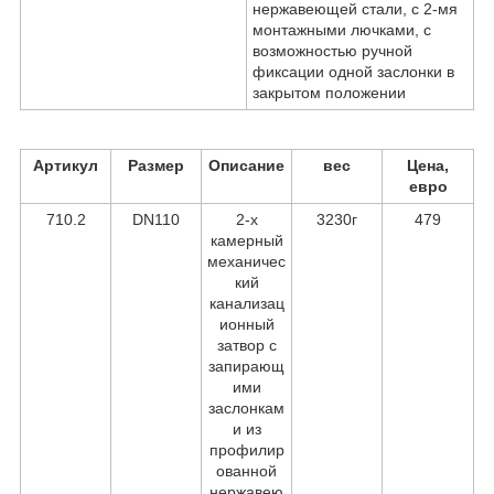
нержавеющей стали, с 2-мя
монтажными лючками, с
возможностью ручной
фиксации одной заслонки в
закрытом положении
Артикул
Размер
Описание
вес
Цена,
евро
710.2
DN110
2-х
3230г
479
камерный
механичес
кий
канализац
ионный
затвор с
запирающ
ими
заслонкам
и из
профилир
ованной
нержавею