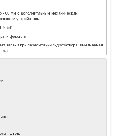
р - 60 мм с дополнитльным механическим
ирающим устройством
 EN 681
еры и факойлы
ает запахи при пересыхании гидрозатвора, вынимаемая
сета
их
листы.
ты - 1 год.