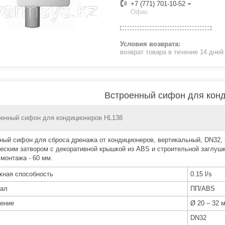
+7 (771) 701-10-52
Офис
возврат товара в течение 14 дне
Встроенный сифон для кон
енный сифон для кондиционеров HL138
ный сифон для сброса дренажа от кондиционеров, вертикальный, DN32, п
еским затвором с декоративной крышкой из ABS и строительной заглуш
 монтажа - 60 мм.
кная способность
0.15 l/s
ал
ПП/ABS
ение
Ø 20 – 32 
DN32