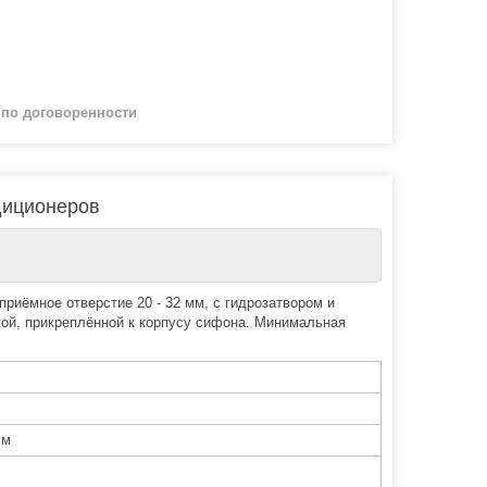
й
по договоренности
диционеров
риёмное отверстие 20 - 32 мм, с гидрозатвором и
кой, прикреплённой к корпусу сифона. Минимальная
мм