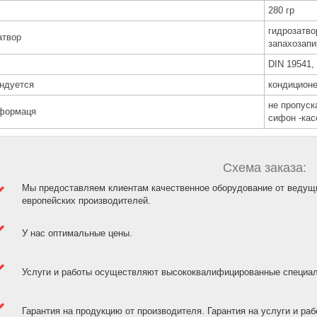
280 гр
гидрозатво
атвор
запахозап
DIN 19541,
ндуется
кондицион
не пропуск
формаця
сифон -кас
Схема заказа:
Мы предоставляем клиентам качественное оборудование от ведущ
европейских производителей.
У нас оптимальные цены.
Услуги и работы осуществляют высококвалифицированные специа
Гарантия на продукцию от производителя. Гарантия на услуги и рабо