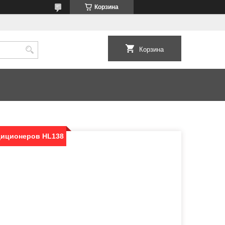
Корзина
Корзина
диционеров HL138