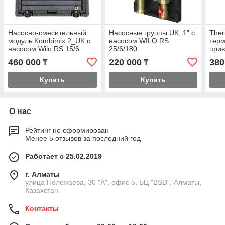
Насосно-смесительный
Насосные группы UK, 1" с
Ther
модуль Kombimix 2_UK с
насосом WILO RS
терм
насосом Wilo RS 15/6
25/6/180
прив
диап
460 000
220 000
380
₸
₸
°С
Купить
Купить
О нас
Рейтинг не сформирован
Менее 5 отзывов за последний год
Работает с 25.02.2019
г. Алматы
улица Полежаева, 30 "А", офис 5, БЦ "BSD", Алматы,
Казахстан
Контакты