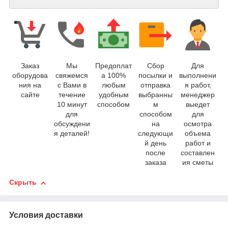
Заказ
Мы
Предоплат
Сбор
Для
оборудова
свяжемся
а 100%
посылки и
выполнени
ния на
с Вами в
любым
отправка
я работ,
сайте
течение
удобным
выбранны
менеджер
10 минут
способом
м
выедет
для
способом
для
обсуждени
на
осмотра
я деталей!
следующи
объема
й день
работ и
после
составлен
заказа
ия сметы
Скрыть
Условия доставки