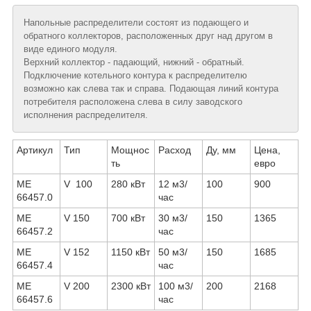
Напольные распределители состоят из подающего и
обратного коллекторов, расположенных друг над другом в
виде единого модуля.
Верхний коллектор - падающий, нижний - обратный.
Подключение котельного контура к распределителю
возможно как слева так и справа. Подающая линий контура
потребителя расположена слева в силу заводского
исполнения распределителя.
Артикул
Тип
Мощнос
Расход
Ду, мм
Цена,
ть
евро
МЕ
V 100
280 кВт
12 м3/
100
900
66457.0
час
МЕ
V 150
700 кВт
30 м3/
150
1365
66457.2
час
МЕ
V 152
1150 кВт
50 м3/
150
1685
66457.4
час
МЕ
V 200
2300 кВт
100 м3/
200
2168
66457.6
час