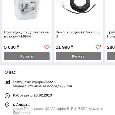
Присадка для добавления
Выносной датчик Nea 230
Труб
в стяжку «MINI»
В
Пол
5 000
11 990
280
₸
₸
Купить
Купить
О нас
Рейтинг не сформирован
Менее 5 отзывов за последний год
Работает с 25.02.2019
г. Алматы
улица Полежаева, 30 "А", офис 5, БЦ "BSD", Алматы,
Казахстан