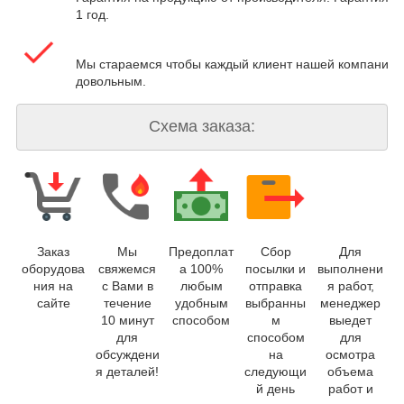
1 год.
Мы стараемся чтобы каждый клиент нашей компании 
довольным.
Схема заказа:
Заказ
Мы
Предоплат
Сбор
Для
оборудова
свяжемся
а 100%
посылки и
выполнени
ния на
с Вами в
любым
отправка
я работ,
сайте
течение
удобным
выбранны
менеджер
10 минут
способом
м
выедет
для
способом
для
обсуждени
на
осмотра
я деталей!
следующи
объема
й день
работ и