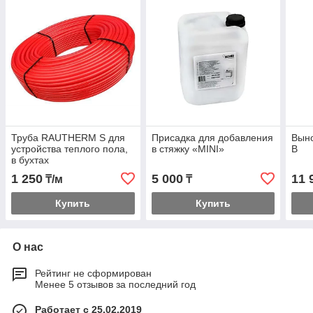
Труба RAUTHERM S для
Присадка для добавления
Выно
устройства теплого пола,
в стяжку «MINI»
В
в бухтах
1 250
5 000
11 
₸/м
₸
Купить
Купить
О нас
Рейтинг не сформирован
Менее 5 отзывов за последний год
Работает с 25.02.2019