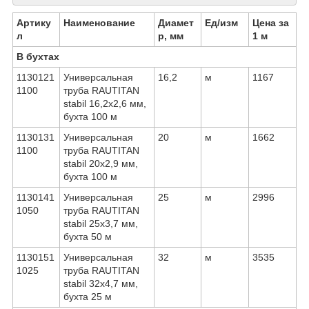
Артику
Наименование
Диамет
Ед/изм
Цена за
л
р, мм
1 м
В бухтах
1130121
Универсальная
16,2
м
1167
1100
труба RAUTITAN
stabil 16,2х2,6 мм,
бухта 100 м
1130131
Универсальная
20
м
1662
1100
труба RAUTITAN
stabil 20х2,9 мм,
бухта 100 м
1130141
Универсальная
25
м
2996
1050
труба RAUTITAN
stabil 25х3,7 мм,
бухта 50 м
1130151
Универсальная
32
м
3535
1025
труба RAUTITAN
stabil 32х4,7 мм,
бухта 25 м