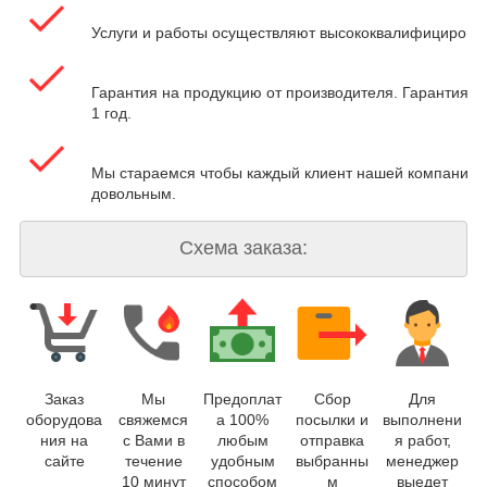
Услуги и работы осуществляют высококвалифицирова
Гарантия на продукцию от производителя. Гарантия на
1 год.
Мы стараемся чтобы каждый клиент нашей компании 
довольным.
Схема заказа:
Заказ
Мы
Предоплат
Сбор
Для
оборудова
свяжемся
а 100%
посылки и
выполнени
ния на
с Вами в
любым
отправка
я работ,
сайте
течение
удобным
выбранны
менеджер
10 минут
способом
м
выедет