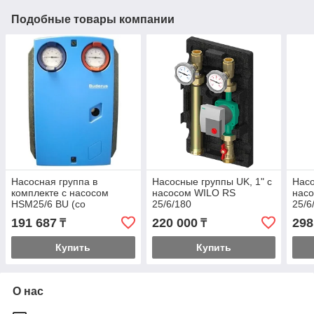
Подобные товары компании
Насосная группа в
Насосные группы UK, 1" с
Насо
комплекте с насосом
насосом WILO RS
насо
HSM25/6 BU (со
25/6/180
25/6
смесителем) 45 кВт
смес
191 687
220 000
298
₸
₸
слев
Купить
Купить
О нас