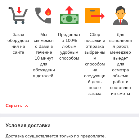
Заказ
Мы
Предоплат
Сбор
Для
оборудова
свяжемся
а 100%
посылки и
выполнени
ния на
с Вами в
любым
отправка
я работ,
сайте
течение
удобным
выбранны
менеджер
10 минут
способом
м
выедет
для
способом
для
обсуждени
на
осмотра
я деталей!
следующи
объема
й день
работ и
после
составлен
заказа
ия сметы
Скрыть
Условия доставки
Доставка осуществляется только по предоплате.