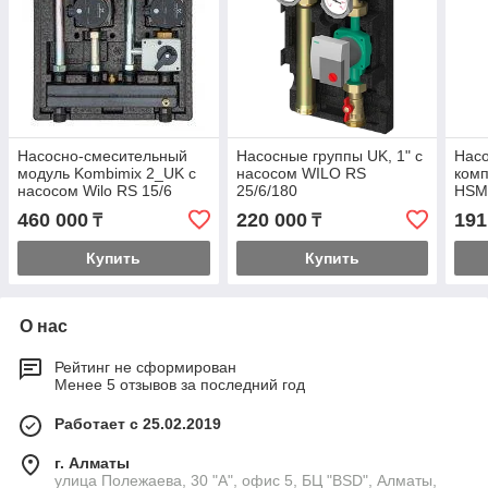
Насосно-смесительный
Насосные группы UK, 1" с
Насо
модуль Kombimix 2_UK с
насосом WILO RS
комп
насосом Wilo RS 15/6
25/6/180
HSM2
смес
460 000
220 000
191
₸
₸
Купить
Купить
О нас
Рейтинг не сформирован
Менее 5 отзывов за последний год
Работает с 25.02.2019
г. Алматы
улица Полежаева, 30 "А", офис 5, БЦ "BSD", Алматы,