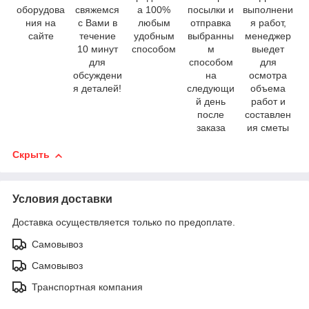
оборудова
свяжемся
а 100%
посылки и
выполнени
ния на
с Вами в
любым
отправка
я работ,
сайте
течение
удобным
выбранны
менеджер
10 минут
способом
м
выедет
для
способом
для
обсуждени
на
осмотра
я деталей!
следующи
объема
й день
работ и
после
составлен
заказа
ия сметы
Скрыть
Условия доставки
Доставка осуществляется только по предоплате.
Самовывоз
Самовывоз
Транспортная компания