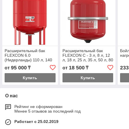
Расширительный бак
Расширительный бак
Бойл
FLEXCON 6.0
FLEXCON C - 3 л, 8 л, 12
нагр
(Нидерланды) 110 л, 140
л, 18 л, 25 л, 35 л, 50 л, 80
л, 200 л, 300 л, 425 л, 600
л,
95 000
18 500
233
от
₸
от
₸
л, 800 л, 1000 л,
Купить
Купить
О нас
Рейтинг не сформирован
Менее 5 отзывов за последний год
Работает с 25.02.2019