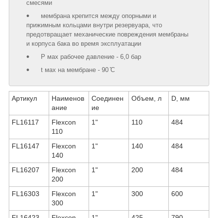
смесями
мембрана крепится между опорными и
прижимным кольцами внутри резервуара, что
предотвращает механические повреждения мембраны
и корпуса бака во время эксплуатации
Р маx рабочее давление - 6,0 бар
t маx на мембране - 90 ̊С
Артикул
Наименов
Соединен
Объем, л
D, мм
ание
ие
FL16117
Flexcon
1"
110
484
110
FL16147
Flexcon
1"
140
484
140
FL16207
Flexcon
1"
200
484
200
FL16303
Flexcon
1"
300
600
300
FL16423
Flexcon
1"
425
790