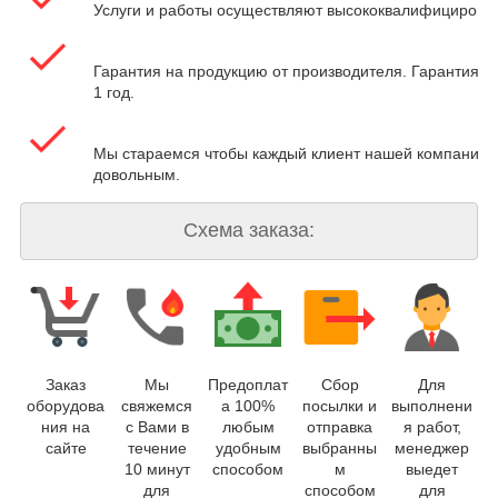
Услуги и работы осуществляют высококвалифицирова
Гарантия на продукцию от производителя. Гарантия на
1 год.
Мы стараемся чтобы каждый клиент нашей компании 
довольным.
Схема заказа:
Заказ
Мы
Предоплат
Сбор
Для
оборудова
свяжемся
а 100%
посылки и
выполнени
ния на
с Вами в
любым
отправка
я работ,
сайте
течение
удобным
выбранны
менеджер
10 минут
способом
м
выедет
для
способом
для