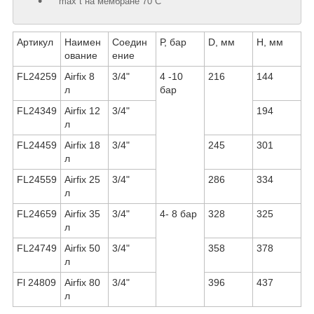
max t на мембране 70 ̊С
Артикул
Наимен
Соедин
Р, бар
D, мм
Н, мм
ование
ение
FL24259
Airfix 8
3/4"
4 -10
216
144
л
бар
FL24349
Airfix 12
3/4"
194
л
FL24459
Airfix 18
3/4"
245
301
л
FL24559
Airfix 25
3/4"
286
334
л
FL24659
Airfix 35
3/4"
4- 8 бар
328
325
л
FL24749
Airfix 50
3/4"
358
378
л
Fl 24809
Airfix 80
3/4"
396
437
л