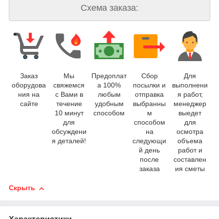
Схема заказа:
Заказ
Мы
Предоплат
Сбор
Для
оборудова
свяжемся
а 100%
посылки и
выполнени
ния на
с Вами в
любым
отправка
я работ,
сайте
течение
удобным
выбранны
менеджер
10 минут
способом
м
выедет
для
способом
для
обсуждени
на
осмотра
я деталей!
следующи
объема
й день
работ и
после
составлен
заказа
ия сметы
Скрыть