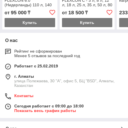
FLEXCON 6.0
FLEXCON C - 3 л, 8 л, 12
нагр
(Нидерланды) 110 л, 140
л, 18 л, 25 л, 35 л, 50 л, 80
л, 200 л, 300 л, 425 л, 600
л,
95 000
18 500
233
от
₸
от
₸
л, 800 л, 1000 л,
Купить
Купить
О нас
Рейтинг не сформирован
Менее 5 отзывов за последний год
Работает с 25.02.2019
г. Алматы
улица Полежаева, 30 "А", офис 5, БЦ "BSD", Алматы,
Казахстан
Контакты
Сегодня работает с 09:00 до 18:00
Показать весь график работы