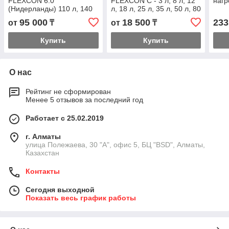
FLEXCON 6.0
FLEXCON C - 3 л, 8 л, 12
нагр
(Нидерланды) 110 л, 140
л, 18 л, 25 л, 35 л, 50 л, 80
л, 200 л, 300 л, 425 л, 600
л,
95 000
18 500
233
от
₸
от
₸
л, 800 л, 1000 л,
Купить
Купить
О нас
Рейтинг не сформирован
Менее 5 отзывов за последний год
Работает с 25.02.2019
г. Алматы
улица Полежаева, 30 "А", офис 5, БЦ "BSD", Алматы,
Казахстан
Контакты
Сегодня выходной
Показать весь график работы