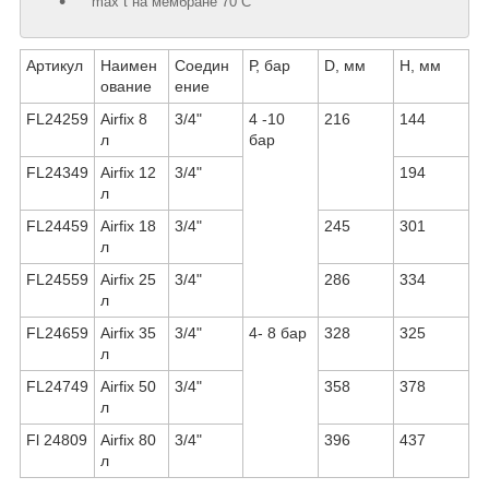
max t на мембране 70 ̊С
Артикул
Наимен
Соедин
Р, бар
D, мм
Н, мм
ование
ение
FL24259
Airfix 8
3/4"
4 -10
216
144
л
бар
FL24349
Airfix 12
3/4"
194
л
FL24459
Airfix 18
3/4"
245
301
л
FL24559
Airfix 25
3/4"
286
334
л
FL24659
Airfix 35
3/4"
4- 8 бар
328
325
л
FL24749
Airfix 50
3/4"
358
378
л
Fl 24809
Airfix 80
3/4"
396
437
л