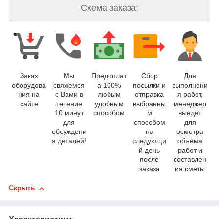
Схема заказа:
Заказ
Мы
Предоплат
Сбор
Для
оборудова
свяжемся
а 100%
посылки и
выполнени
ния на
с Вами в
любым
отправка
я работ,
сайте
течение
удобным
выбранны
менеджер
10 минут
способом
м
выедет
для
способом
для
обсуждени
на
осмотра
я деталей!
следующи
объема
й день
работ и
после
составлен
заказа
ия сметы
Скрыть