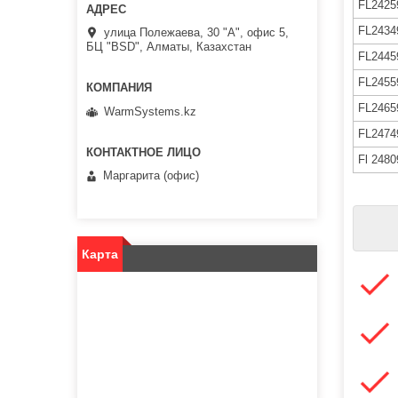
FL2425
FL2434
улица Полежаева, 30 "А", офис 5,
БЦ "BSD", Алматы, Казахстан
FL2445
FL2455
FL2465
WarmSystems.kz
FL2474
Fl 2480
Маргарита (офис)
Карта