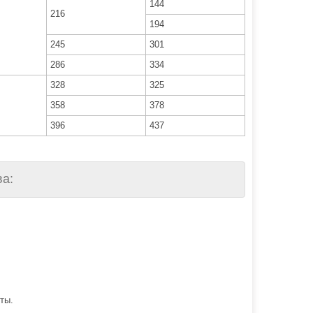
144
216
194
245
301
286
334
328
325
358
378
396
437
а:
ты.