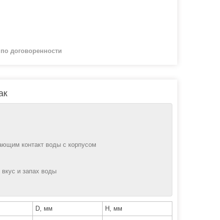
й
по договоренности
ак
ющим контакт воды с корпусом
 вкус и запах воды
D, мм
Н, мм