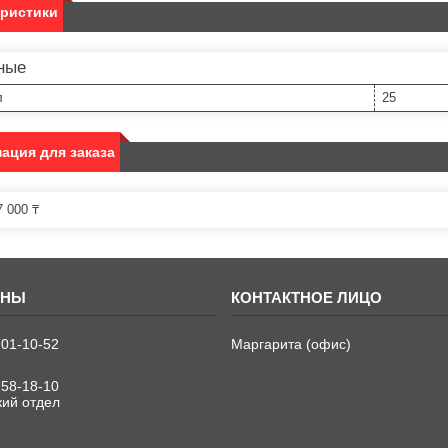
еристики
ные
л
25
ация для заказа
 000 ₸
701-10-52
Маргарита (офис)
758-18-10
кий отдел