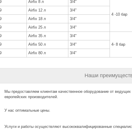
9
Airfix 8 л
3/4"
9
Airfix 12 л
3/4"
4 -10 бар
9
Airfix 18 л
3/4"
9
Airfix 25 л
3/4"
9
Airfix 35 л
3/4"
9
Airfix 50 л
3/4"
4- 8 бар
9
Airfix 80 л
3/4"
Наши преимуществ
Мы предоставляем клиентам качественное оборудование от ведущих
европейских производителей.
У нас оптимальные цены.
Услуги и работы осуществляют высококвалифицированные специалис