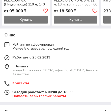
FLEXCON 6.0
FLEXCON C - 3 л, 8 л, 12
нагр
(Нидерланды) 110 л, 140
л, 18 л, 25 л, 35 л, 50 л, 80
л, 200 л, 300 л, 425 л, 600
л,
95 000
18 500
233
от
₸
от
₸
л, 800 л, 1000 л,
Купить
Купить
О нас
Рейтинг не сформирован
Менее 5 отзывов за последний год
Работает с 25.02.2019
г. Алматы
улица Полежаева, 30 "А", офис 5, БЦ "BSD", Алматы,
Казахстан
Контакты
Сегодня работает с 09:00 до 18:00
Показать весь график работы