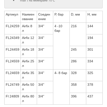
max t на мембране 70 ̊С
Артикул
Наимен
Соедин
Р, бар
D, мм
Н, мм
ование
ение
FL24259
Airfix 8
3/4"
4 -10
216
144
л
бар
FL24349
Airfix 12
3/4"
194
л
FL24459
Airfix 18
3/4"
245
301
л
FL24559
Airfix 25
3/4"
286
334
л
FL24659
Airfix 35
3/4"
4- 8 бар
328
325
л
FL24749
Airfix 50
3/4"
358
378
л
Fl 24809
Airfix 80
3/4"
396
437
л