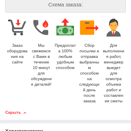
Схема заказа:
Заказ
Мы
Предоплат
Сбор
Для
оборудова
свяжемся
а 100%
посылки и
выполнени
ния на
с Вами в
любым
отправка
я работ,
сайте
течение
удобным
выбранны
менеджер
10 минут
способом
м
выедет
для
способом
для
обсуждени
на
осмотра
я деталей!
следующи
объема
й день
работ и
после
составлен
заказа
ия сметы
Скрыть