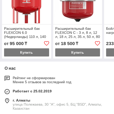
Расширительный бак
Расширительный бак
Бойл
FLEXCON 6.0
FLEXCON C - 3 л, 8 л, 12
нагр
(Нидерланды) 110 л, 140
л, 18 л, 25 л, 35 л, 50 л, 80
л, 200 л, 300 л, 425 л, 600
л,
95 000
18 500
233
от
₸
от
₸
л, 800 л, 1000 л,
Купить
Купить
О нас
Рейтинг не сформирован
Менее 5 отзывов за последний год
Работает с 25.02.2019
г. Алматы
улица Полежаева, 30 "А", офис 5, БЦ "BSD", Алматы,
Казахстан