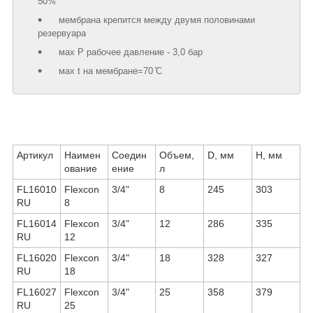
50%
мембрана крепится между двумя половинами
резервуара
маx Р рабочее давление - 3,0 бар
маx t на мембране=70 ̊С
Артикул
Наимен
Соедин
Объем,
D, мм
Н, мм
ование
ение
л
FL16010
Flexcon
3/4"
8
245
303
RU
8
FL16014
Flexcon
3/4"
12
286
335
RU
12
FL16020
Flexcon
3/4"
18
328
327
RU
18
FL16027
Flexcon
3/4"
25
358
379
RU
25