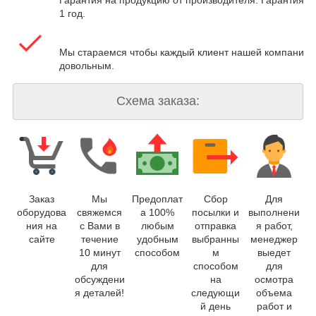
Гарантия на продукцию от производителя. Гарантия на
1 год.
Мы стараемся чтобы каждый клиент нашей компании 
довольным.
Схема заказа:
Заказ
Мы
Предоплат
Сбор
Для
оборудова
свяжемся
а 100%
посылки и
выполнени
ния на
с Вами в
любым
отправка
я работ,
сайте
течение
удобным
выбранны
менеджер
10 минут
способом
м
выедет
для
способом
для
обсуждени
на
осмотра
я деталей!
следующи
объема
й день
работ и