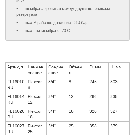
50%
мембрана крепится между двумя половинами
резервуара
маx Р рабочее давление - 3,0 бар
маx t на мембране=70 ̊С
Артикул
Наимен
Соедин
Объем,
D, мм
Н, мм
ование
ение
л
FL16010
Flexcon
3/4"
8
245
303
RU
8
FL16014
Flexcon
3/4"
12
286
335
RU
12
FL16020
Flexcon
3/4"
18
328
327
RU
18
FL16027
Flexcon
3/4"
25
358
379
RU
25