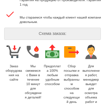
Гарантия на продукцию от производителя. Гарантия на
1 год.
Мы стараемся чтобы каждый клиент нашей компании 
довольным.
Схема заказа:
Заказ
Мы
Предоплат
Сбор
Для
оборудова
свяжемся
а 100%
посылки и
выполнени
ния на
с Вами в
любым
отправка
я работ,
сайте
течение
удобным
выбранны
менеджер
10 минут
способом
м
выедет
для
способом
для
обсуждени
на
осмотра
я деталей!
следующи
объема
й день
работ и