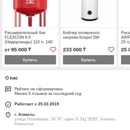
Расширительный бак
Бойлер косвенного
Рас
FLEXCON 6.0
нагрева Kospel SW
AIRF
(Нидерланды) 110 л, 140
25 л,
л, 200 л, 300 л, 425 л, 600
95 000
233 000
25 
от
₸
₸
л, 800 л, 1000 л,
Купить
Купить
О нас
Рейтинг не сформирован
Менее 5 отзывов за последний год
Работает с 25.02.2019
г. Алматы
улица Полежаева, 30 "А", офис 5, БЦ "BSD", Алматы,
Казахстан