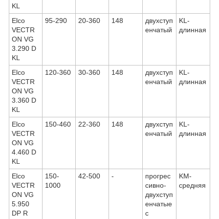
KL
Elco
95-290
20-360
148
двухступ
KL-
VECTR
енчатый
длинная
ON VG
3.290 D
KL
Elco
120-360
30-360
148
двухступ
KL-
VECTR
енчатый
длинная
ON VG
3.360 D
KL
Elco
150-460
22-360
148
двухступ
KL-
VECTR
енчатый
длинная
ON VG
4.460 D
KL
Elco
150-
42-500
-
прогрес
KМ-
VECTR
1000
сивно-
средняя
ON VG
двухступ
5.950
енчатые
DP R
с