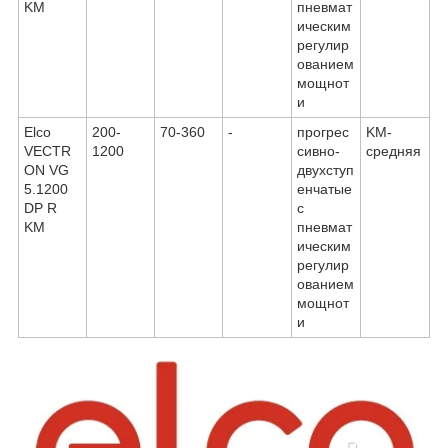
KM
пневмат
ическим
регулир
ованием
мощнот
и
Elco
200-
70-360
-
прогрес
KМ-
VECTR
1200
сивно-
средняя
ON VG
двухступ
5.1200
енчатые
DP R
с
KM
пневмат
ическим
регулир
ованием
мощнот
и