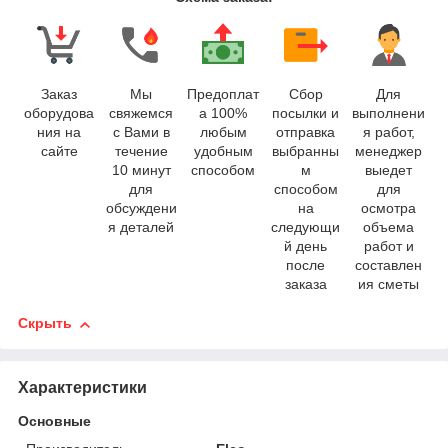
Заказ
Мы
Предоплат
Сбор
Для
оборудова
свяжемся
а 100%
посылки и
выполнени
ния на
с Вами в
любым
отправка
я работ,
сайте
течение
удобным
выбранны
менеджер
10 минут
способом
м
выедет
для
способом
для
обсуждени
на
осмотра
я деталей
следующи
объема
й день
работ и
после
составлен
заказа
ия сметы
Скрыть
Характеристики
Основные