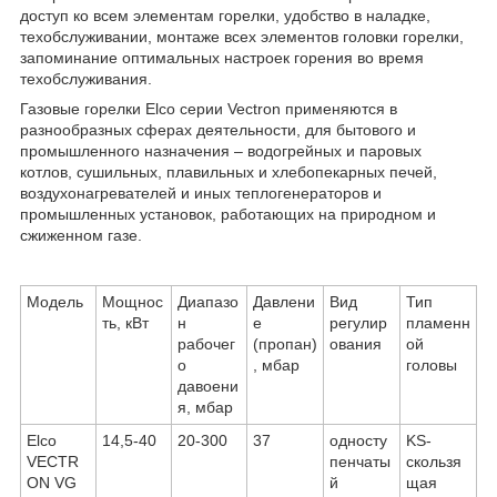
доступ ко всем элементам горелки, удобство в наладке,
техобслуживании, монтаже всех элементов головки горелки,
запоминание оптимальных настроек горения во время
техобслуживания.
Газовые горелки Elco серии Vectron применяются в
разнообразных сферах деятельности, для бытового и
промышленного назначения – водогрейных и паровых
котлов, сушильных, плавильных и хлебопекарных печей,
воздухонагревателей и иных теплогенераторов и
промышленных установок, работающих на природном и
сжиженном газе.
Модель
Мощнос
Диапазо
Давлени
Вид
Тип
ть, кВт
н
е
регулир
пламенн
рабочег
(пропан)
ования
ой
о
, мбар
головы
давоени
я, мбар
Elco
14,5-40
20-300
37
односту
KS-
VECTR
пенчаты
скользя
ON VG
й
щая