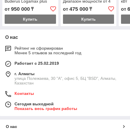
Buderus Logamax plus
Диапазон мощности от 4
кВт
GB172i. Мощность от 30
до 60 кВт
950 000
475 000
от
₸
от
₸
от
до 42 кВт.
Купить
Купить
О нас
Рейтинг не сформирован
Менее 5 отзывов за последний год
Работает с 25.02.2019
г. Алматы
улица Полежаева, 30 "А", офис 5, БЦ "BSD", Алматы,
Казахстан
Контакты
Сегодня выходной
Показать весь график работы
О нас