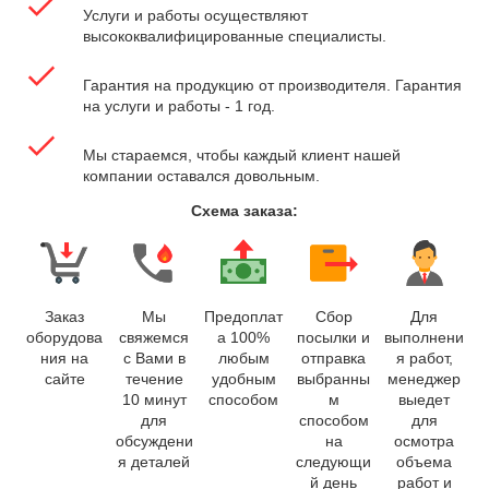
Услуги и работы осуществляют
высококвалифицированные специалисты.
Гарантия на продукцию от производителя. Гарантия
на услуги и работы - 1 год.
Мы стараемся, чтобы каждый клиент нашей
компании оставался довольным.
Схема заказа:
Заказ
Мы
Предоплат
Сбор
Для
оборудова
свяжемся
а 100%
посылки и
выполнени
ния на
с Вами в
любым
отправка
я работ,
сайте
течение
удобным
выбранны
менеджер
10 минут
способом
м
выедет
для
способом
для
обсуждени
на
осмотра
я деталей
следующи
объема
й день
работ и