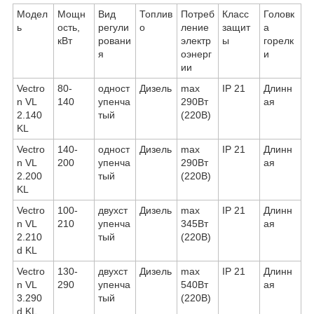
Модел
Мощн
Вид
Топлив
Потреб
Класс
Головк
ь
ость,
регули
о
ление
защит
а
кВт
ровани
электр
ы
горелк
я
оэнерг
и
ии
Vectro
80-
одност
Дизель
max
IP 21
Длинн
n VL
140
упенча
290Вт
ая
2.140
тый
(220В)
KL
Vectro
140-
одност
Дизель
max
IP 21
Длинн
n VL
200
упенча
290Вт
ая
2.200
тый
(220В)
KL
Vectro
100-
двухст
Дизель
max
IP 21
Длинн
n VL
210
упенча
345Вт
ая
2.210
тый
(220В)
d KL
Vectro
130-
двухст
Дизель
max
IP 21
Длинн
n VL
290
упенча
540Вт
ая
3.290
тый
(220В)
d KL