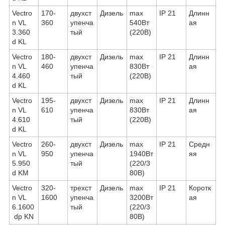
Vectro
170-
двухст
Дизель
max
IP 21
Длинн
n VL
360
упенча
540Вт
ая
3.360
тый
(220В)
d KL
Vectro
180-
двухст
Дизель
max
IP 21
Длинн
n VL
460
упенча
830Вт
ая
4.460
тый
(220В)
d KL
Vectro
195-
двухст
Дизель
max
IP 21
Длинн
n VL
610
упенча
830Вт
ая
4.610
тый
(220В)
d KL
Vectro
260-
двухст
Дизель
max
IP 21
Средн
n VL
950
упенча
1940Вт
яя
5.950
тый
(220/3
d KM
80В)
Vectro
320-
трехст
Дизель
max
IP 21
Коротк
n VL
1600
упенча
3200Вт
ая
6.1600
тый
(220/3
dp KN
80В)