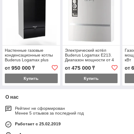
Настенные газовые
Электрический котёл
Газо
конденсационные котлы
Buderus Logamax E213.
мощн
Buderus Logamax plus
Диапазон мощности от 4
кВт
GB172i. Мощность от 30
до 60 кВт
950 000
475 000
от
₸
от
₸
от
до 42 кВт.
Купить
Купить
О нас
Рейтинг не сформирован
Менее 5 отзывов за последний год
Работает с 25.02.2019