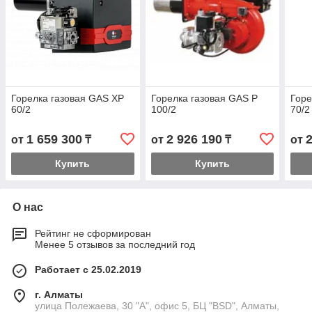
Горелка газовая GAS XP
Горелка газовая GAS P
Горе
60/2
100/2
70/2
1 659 300
2 926 190
от
₸
от
₸
от
Купить
Купить
О нас
Рейтинг не сформирован
Менее 5 отзывов за последний год
Работает с 25.02.2019
г. Алматы
улица Полежаева, 30 "А", офис 5, БЦ "BSD", Алматы,