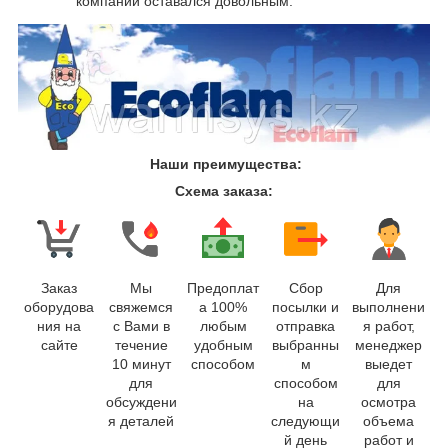
компании оставался довольным.
Наши преимущества:
Схема заказа:
Заказ
Мы
Предоплат
Сбор
Для
оборудова
свяжемся
а 100%
посылки и
выполнени
ния на
с Вами в
любым
отправка
я работ,
сайте
течение
удобным
выбранны
менеджер
10 минут
способом
м
выедет
для
способом
для
обсуждени
на
осмотра
я деталей
следующи
объема
й день
работ и