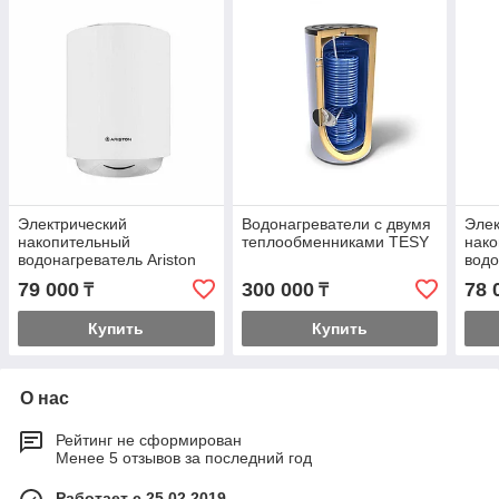
Электрический
Водонагреватели с двумя
Элек
накопительный
теплообменниками TESY
нак
водонагреватель Ariston
водо
ABS PRO R V
ABS
79 000
300 000
78 
₸
₸
Купить
Купить
О нас
Рейтинг не сформирован
Менее 5 отзывов за последний год
Работает с 25.02.2019