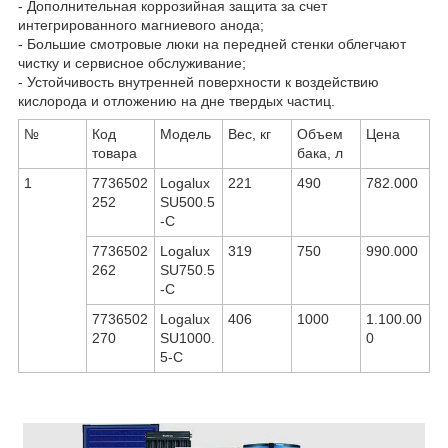
- Дополнительная коррозийная защита за счет
интегрированного магниевого анода;
- Большие смотровые люки на передней стенки облегчают
чистку и сервисное обслуживание;
- Устойчивость внутренней поверхности к воздействию
кислорода и отложению на дне твердых частиц.
№
Код
Модель
Вес, кг
Объем
Цена
товара
бака, л
1
7736502
Logalux
221
490
782.000
252
SU500.5
-С
7736502
Logalux
319
750
990.000
262
SU750.5
-C
7736502
Logalux
406
1000
1.100.00
270
SU1000.
0
5-C