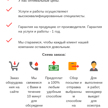
У нас оптимальные цены.
Услуги и работы осуществляют
высококвалифицированные специалисты.
Гарантия на продукцию от производителя. Гарантия
на услуги и работы - 1 год.
Мы стараемся, чтобы каждый клиент нашей
компании оставался довольным.
Схема заказа:
Заказ
Мы
Предоплат
Сбор
Для
оборудова
свяжемся
а 100%
посылки и
выполнени
ния на
с Вами в
любым
отправка
я работ,
сайте
течение
удобным
выбранны
менеджер
10 минут
способом
м
выедет
для
способом
для
обсуждени
на
осмотра