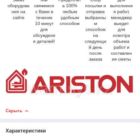
оборудова
свяжемся
а 100%
посылки и
выполнени
ния на
с Вами в
любым
отправка
я работ,
сайте
течение
удобным
выбранны
менеджер
10 минут
способом
м
выедет
для
способом
для
обсуждени
на
осмотра
я деталей!
следующи
объема
й день
работ и
после
составлен
заказа
ия сметы
Скрыть
Характеристики