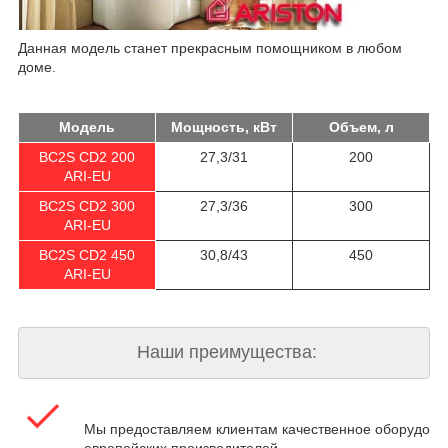
Данная модель станет прекрасным помощником в любом
доме.
Модель
Мощность, кВт
Объем, л
BC2S CD2 200
27,3/31
200
ARI-EU
BC2S CD2 300
27,3/36
300
ARI-EU
BC2S CD2 450
30,8/43
450
ARI-EU
Наши преимущества:
Мы предоставляем клиентам качественное оборудова
европейских производителей.