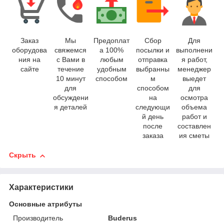
Заказ
Мы
Предоплат
Сбор
Для
оборудова
свяжемся
а 100%
посылки и
выполнени
ния на
с Вами в
любым
отправка
я работ,
сайте
течение
удобным
выбранны
менеджер
10 минут
способом
м
выедет
для
способом
для
обсуждени
на
осмотра
я деталей
следующи
объема
й день
работ и
после
составлен
заказа
ия сметы
Скрыть
Характеристики
Основные атрибуты
Производитель
Buderus