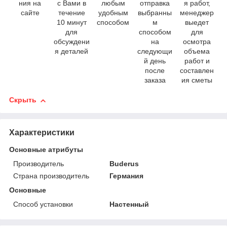
ния на
с Вами в
любым
отправка
я работ,
сайте
течение
удобным
выбранны
менеджер
10 минут
способом
м
выедет
для
способом
для
обсуждени
на
осмотра
я деталей
следующи
объема
й день
работ и
после
составлен
заказа
ия сметы
Скрыть
Характеристики
Основные атрибуты
Производитель
Buderus
Страна производитель
Германия
Основные
Способ установки
Настенный