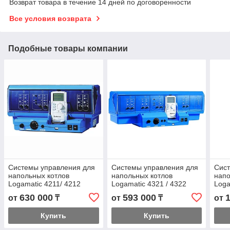
Возврат товара в течение 14 дней по договоренности
Все условия возврата
Подобные товары компании
Системы управления для
Системы управления для
Сист
напольных котлов
напольных котлов
напо
Logamatic 4211/ 4212
Logamatic 4321 / 4322
Loga
630 000
593 000
от
₸
от
₸
от
Купить
Купить