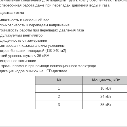
ртикальные соединения для подводки труб к котлу обеспечивают макси
сперебойная работа даже при перепадах давления воды и газа
щества котла
мпактность и небольшой вес
прихотливость к перепадам напряжения
тойчивость работы при перепадах давления газа
дулируемый вентилятор
щищенность от замерзания
аптирован к казахстанским условиям
огрев больших площадей (110-240 м2)
зкий уровень шума < 36 dBA
ектронное зажигание
нтроль пламени при помощи ионизационного электрода
дикация кодов ошибок на LCD-дисплее
№
Мощность, кВт
1
18 кВт
2
24 кВт
3
35 кВт