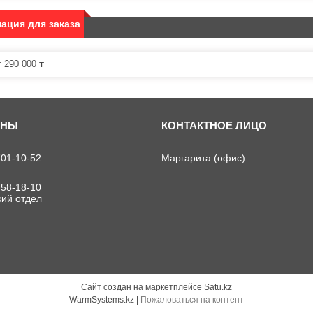
ация для заказа
 290 000 ₸
701-10-52
Маргарита (офис)
758-18-10
кий отдел
Сайт создан на маркетплейсе
Satu.kz
WarmSystems.kz |
Пожаловаться на контент