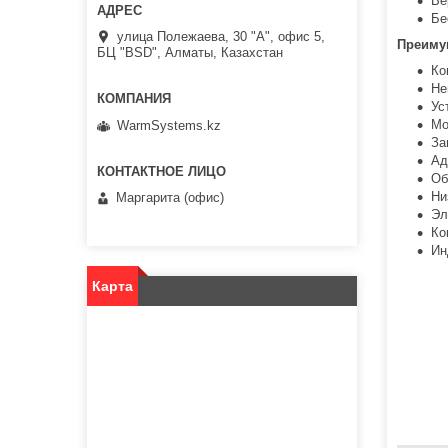
Ве
Бе
улица Полежаева, 30 "А", офис 5,
Преиму
БЦ "BSD", Алматы, Казахстан
Ко
Не
Ус
Мо
WarmSystems.kz
За
Ад
Об
Ни
Маргарита (офис)
Эл
Ко
Ин
Карта