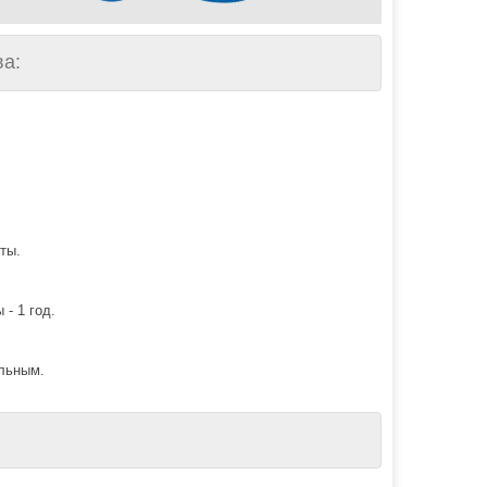
а:
ты.
 - 1 год.
льным.