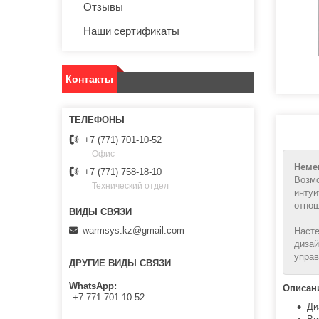
Отзывы
Наши сертификаты
Контакты
+7 (771) 701-10-52
Офис
Неме
+7 (771) 758-18-10
Возмо
Технический отдел
интуи
отно
warmsys.kz@gmail.com
Насте
дизай
управ
ДРУГИЕ ВИДЫ СВЯЗИ
WhatsApp
Описан
+7 771 701 10 52
Ди