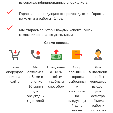
высококвалифицированные специалисты.
Гарантия на продукцию от производителя. Гарантия
на услуги и работы - 1 год.
Мы стараемся, чтобы каждый клиент нашей
компании оставался довольным.
Схема заказа:
Заказ
Мы
Предоплат
Сбор
Для
оборудова
свяжемся
а 100%
посылки и
выполнени
ния на
с Вами в
любым
отправка
я работ,
сайте
течение
удобным
выбранны
менеджер
10 минут
способом
м
выедет
для
способом
для
обсуждени
на
осмотра
я деталей
следующи
объема
й день
работ и
после
составлен