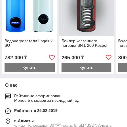
Водонагреватели Logalux
Бойлер косвенного
Водо
SU
нагрева SN L 200 Kospel
теп
782 000
265 000
300
₸
₸
Купить
Купить
О нас
Рейтинг не сформирован
Менее 5 отзывов за последний год
Работает с 25.02.2019
г. Алматы
улица Полежаева, 30 "А", офис 5, БЦ "BSD", Алматы,