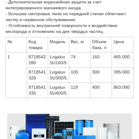
- Дополнительная коррозийная защита за счет
интегрированного магниевого анода;
- Большие смотровые люки на передней стенки облегчают
чистку и сервисное обслуживание;
- Устойчивость внутренней поверхности к воздействию
кислорода и отложению на дне твердых частиц.
№
Код
Модель
Вес, кг
Объем
Цена
товара
бака, л
1
8718542
Logalux
74
160
465.000
280
SU160/5
8718541
Logalux
105
300
395.000
326
SU300/5
8718541
Logalux
119
400
863.000
335
SU400/5