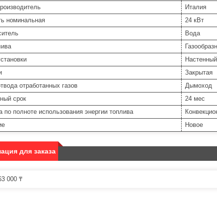
производитель
Италия
ь номинальная
24 кВт
ситель
Вода
лива
Газообраз
установки
Настенный
и
Закрытая
твода отработанных газов
Дымоход
ный срок
24 мес
а по полноте использования энергии топлива
Конвекцио
ие
Новое
ация для заказа
3 000 ₸