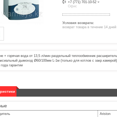
+7 (771) 701-10-52
Офис
возврат товара в течение 14 дне
ие + горячая вода от 13,5 л/мин раздельный теплообменник расширител
аксиальный дымоход Ø60/100мм L-1м (только для котлов с закр.камерой)
 года гарантии
еристики
ные
дитель
Ariston