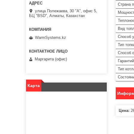
Страна 
улица Полежаева, 30 "А", офис 5,
Мощност
БЦ "BSD", Алматы, Казахстан
Теплоно
Вид топ
Способ 
WarmSystems.kz
Тип топк
Способ о
Маргарита (офис)
Гарантий
Тип котл
Состоян
Карта
Информ
Цена:
26