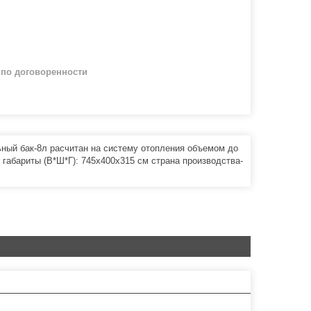
й
по договоренности
ьный бак-8л расчитан на систему отопления объемом до
 габариты (В*Ш*Г): 745x400x315 см страна производства-