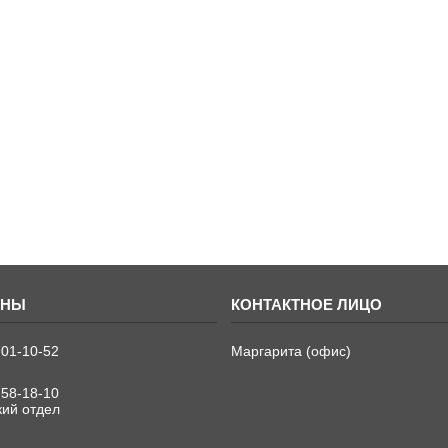
701-10-52
Маргарита (офис)
758-18-10
кий отдел