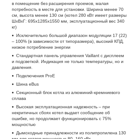
в помещение без расширения проемов, малая
потребность в месте для установки. Ширина менее 70
см, высота менее 130 см (котел 280 кВт имеет размеры
ШхВхГ: 695х1285х1550 мм, эксплуатационный вес 340
кг)
Исключительно большой диапазон модуляции 17 (22)
– 100% (в зависимости от типоразмера), высокий КПД,
низкое потребление энергии
Стандартная панель управления Vaillant с дисплеем
и подсветкой. Индикация не только температуры, но и
давления.
Подключения ProE
Шина eBus
Секционный блок котла из алюминий-кремниевого
сплава
Высокая эксплуатационная надежность – при
некритичных сбоях котел выдает сообщение об
ошибке, но продолжает функционировать с 75%
мощностью
Дымоходные принадлежности из полипропилена 130
мм для котлов мощностью 80 -160 кВт.