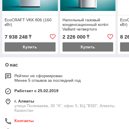
EcoCRAFT VKK 806 (160
Напольный газовый
Eco
кВт)
конденсационный котёл
кВт)
Vaillant четвертого
поколения ecoVIT VKK
7 938 248
2 226 000
8 2
₸
₸
INT 226-656/4 (20 кВт)
Купить
Купить
О нас
Рейтинг не сформирован
Менее 5 отзывов за последний год
Работает с 25.02.2019
г. Алматы
улица Полежаева, 30 "А", офис 5, БЦ "BSD", Алматы,
Казахстан
Контакты